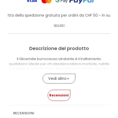
rofitta della spedizione gratuita per ordini da CHF 50.– in su!
182451
Descrizione del prodotto
Il Glicemille burrocacao idratante è il trattamento
quotidiano ideale per chi desidera labbra morbide, nutrite
e protette in ogni stagione. Arricchito con estratti naturali e
oli emollienti, crea una barriera protettiva contro vento,
Vedi altro
freddo e secchezza, mantenendo le labbra vellutate per
ore. Inoltre, la sua formula leggera si assorbe rapidamente
senza lasciare residui.
Recensioni
Come agisce questo burrocacao sulle labbra screpolate?
Grazie alla presenza di burro di karité e vitamina E,
rigenera la pelle e ne migliora l’elasticità, restituendo
comfort immediato e un aspetto più sano.
RECENSIONI