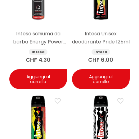
Intesa schiuma da
Intesa Unisex
barba Energy Power
deodorante Pride 125ml
300ml
Intesa
Intesa
CHF
4.30
CHF
6.00
Aggiungi al
Aggiungi al
carrello
carrello