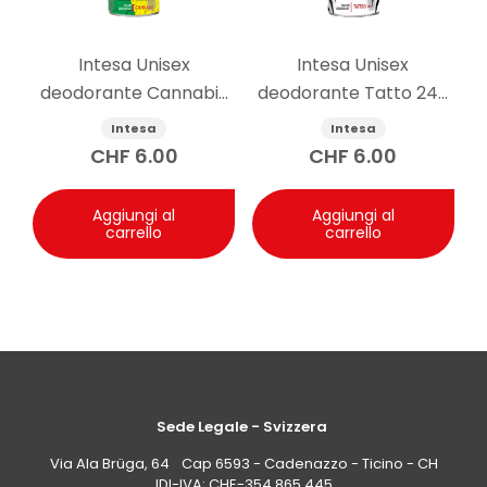
Intesa Unisex
Intesa Unisex
deodorante Cannabis
deodorante Tatto 24h
125ml
125ml
Intesa
Intesa
CHF
6.00
CHF
6.00
Aggiungi al
Aggiungi al
carrello
carrello
Sede Legale - Svizzera
Via Ala Brüga, 64 Cap 6593 - Cadenazzo - Ticino - CH
IDI-IVA: CHE-354.865.445