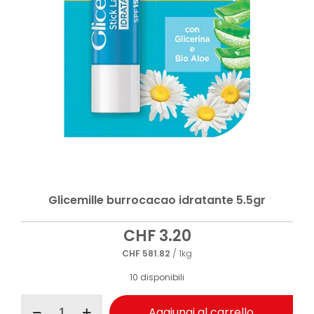
Glicemille burrocacao idratante 5.5gr
CHF
3.20
CHF
581.82
/ 1kg
10 disponibili
Glicemille
Aggiungi al carrello
burrocacao