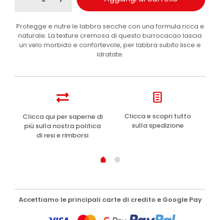
idratante
5.5gr
Protegge e nutre le labbra secche con una formula ricca e
quantità
naturale. La texture cremosa di questo burrocacao lascia
un velo morbido e confortevole, per labbra subito lisce e
idratate.
e
Clicca e scopri tutto
Clicca qui per saperne di
sulla spedizione
più sulla nostra politica
di resi e rimborsi
Accettiamo le principali carte di credito e Google Pay