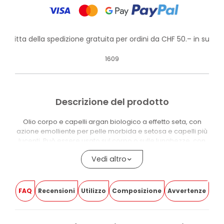
rofitta della spedizione gratuita per ordini da CHF 50.– in su!
1609
Descrizione del prodotto
Olio corpo e capelli argan biologico a effetto seta, con
azione emolliente per pelle morbida e setosa e capelli più
lucenti. Può essere usato sul corpo o sulle lunghezze, con
una texture oleosa da massaggiare fino ad assorbimento.
Vedi altro
La formula contiene Oli di Argan, Girasole e Mandorle, con
Tocopherol e frazioni insaponificabili di oli vegetali. Sul
corpo aiuta a mantenere la pelle morbida; sui capelli dona
FAQ
Recensioni
Utilizzo
Composizione
Avvertenze
lucentezza e può essere usato come impacco pre-
shampoo o in piccole quantità sulle punte.
Il 100% degli ingredienti è naturale o di origine naturale e il