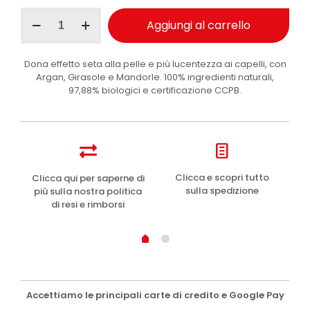
I
Aggiungi al carrello
Provenzali
olio
corpo
Dona effetto seta alla pelle e più lucentezza ai capelli, con
e
Argan, Girasole e Mandorle. 100% ingredienti naturali,
capelli
97,88% biologici e certificazione CCPB.
Argan
Biologico
200
ml
quantità
e
Clicca e scopri tutto
Clicca qui per saperne di
sulla spedizione
più sulla nostra politica
di resi e rimborsi
Accettiamo le principali carte di credito e Google Pay