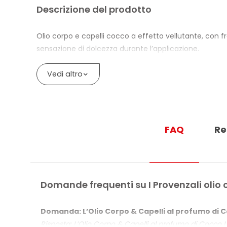
Descrizione del prodotto
Olio corpo e capelli cocco a effetto vellutante, con 
sensazione di dolcezza durante l’applicazione.
La formula contiene Olio di Cartamo, Olio di Girasole 
Vedi altro
mantenere la pelle morbida; sui capelli può essere 
Il 99,2% degli ingredienti è naturale o di origine natu
Cromo e Cobalto sono inferiori a 0,0001%.
FAQ
Re
Il flacone è in vetro 100% riciclabile e il tappo è in plast
BENEFICI DI I PROVENZALI OLIO CORPO
Dona emollienza e morbidezza a pelle e capelli
Domande frequenti su I Provenzali olio 
Con profumazione fruttata al cocco ed effetto ve
Domanda: L’Olio Corpo & Capelli al profumo di Co
Con Olio di Cartamo, Olio di Girasole, Melograno,
Risposta: L’Olio Corpo & Capelli al profumo di Cocco