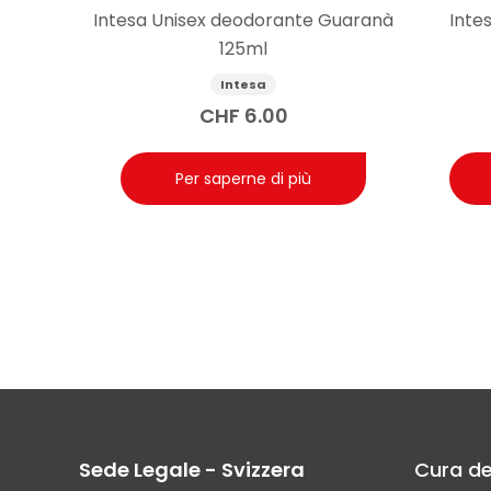
Intesa Unisex deodorante Guaranà
Inte
125ml
Intesa
CHF
6.00
Per saperne di più
Sede Legale - Svizzera
Cura de