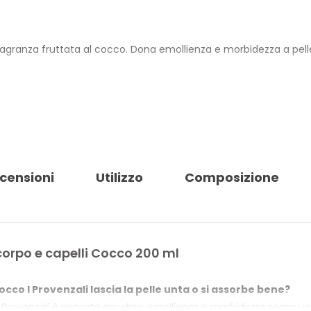
fragranza fruttata al cocco. Dona emollienza e morbidezza a pell
ed estratti di Melograno, Limone e Mandarino da filiera controlla
usato come impacco pre-shampoo o sulle punte prima della pieg
rale. Il prodotto è 100% Vegan, Made in Italy, dermatologicamente t
censioni
Utilizzo
Composizione
ica 100% riciclabile.
 E CAPELLI COCCO
corpo e capelli Cocco 200 ml
llutante
cco I Provenzali lascia la pelle unta o si assorbe bene?
 Limone e Mandarino
 I Provenzali è pensato per dare emollienza e morbidezza senza 