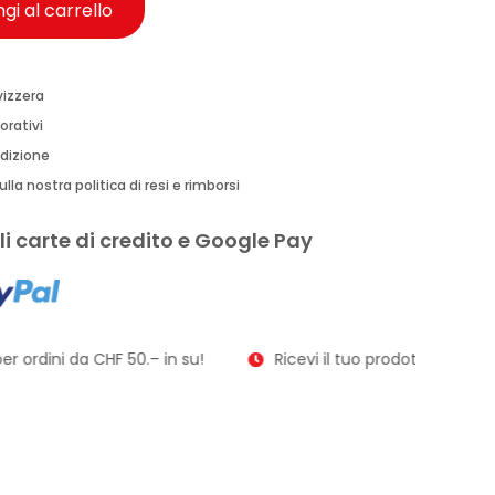
gi al carrello
vizzera
orativi
edizione
lla nostra politica di resi e rimborsi
i carte di credito e Google Pay
r ordini da CHF 50.– in su!
Ricevi il tuo prodotto in soli 2–