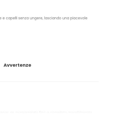
e e capelli senza ungere, lasciando una piacevole
ta a Zero Impatto Alimentare. Sul corpo aiuta a
a.
estato e controllato per metalli pesanti: Nichel,
Avvertenze
ungere; se massaggiato fino a completo assorbimento,