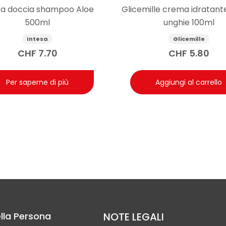
sa doccia shampoo Aloe
Glicemille crema idratante
500ml
unghie 100ml
Intesa
Glicemille
CHF
7.70
CHF
5.80
Per saperne di più
Aggiungi al carrello
lla Persona
NOTE LEGALI