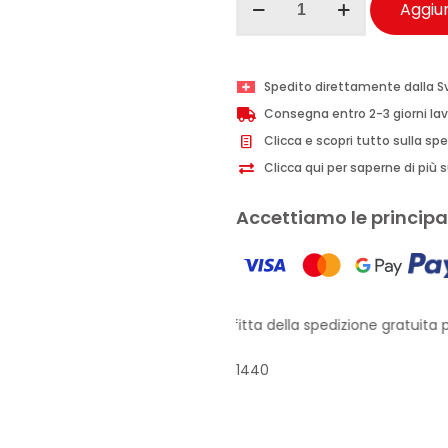
Aggiun
Provenzali
olio
corpo
Spedito direttamente dalla S
e
Consegna entro 2-3 giorni lav
capelli
Clicca e scopri tutto sulla sp
Cocco
Clicca qui per saperne di più su
200
ml
Accettiamo le principal
quantità
Approfitta della spedizione gratuita pe
1440