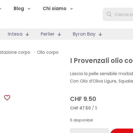
Blog
Chi siamo
Intesa
Perlier
Byron Bay
ratazione corpo
>
Olio corpo
I Provenzali olio c
Lascia la pelle sensibile morbi
Con Olio d’Oliva Ligure, Squala
CHF
9.50
CHF
47.50
/ 1l
5 disponibili
I