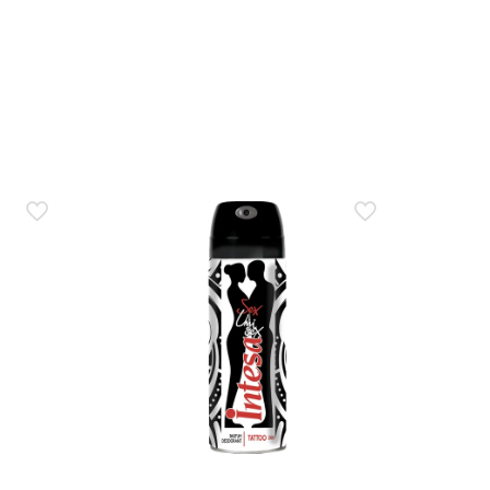
morbidezza e comfort senza residui.
le punte?
utti, si massaggia e si lascia in posa 20–30 minuti
ezza e lucentezza. Su capelli particolarmente crespi
a una nota fiorita delicata: chi preferisce formule
a il contatto con occhi e mucose.
oni riportate sul pack e verifica le regole del tuo