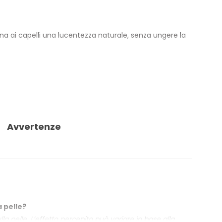
dona ai capelli una lucentezza naturale, senza ungere la
rapidamente sulla pelle e può essere usata sui capelli
nte crespi e spenti.
estato e controllato per metalli pesanti: Nichel, Cromo
Avvertenze
iva, contribuendo a un approccio di economia sostenibile
a pelle?
a pelle. L’effetto percepito può variare in base alla