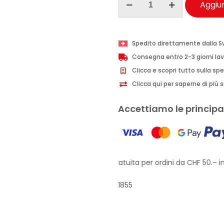
Aggiun
Provenzali
olio
corpo
Spedito direttamente dalla S
e
Consegna entro 2-3 giorni lav
capelli
Clicca e scopri tutto sulla sp
Ulivo
Clicca qui per saperne di più su
200
ml
Accettiamo le principal
quantità
Approfitta della spedizione gratuita per ordini da CHF 50.– in 
1855