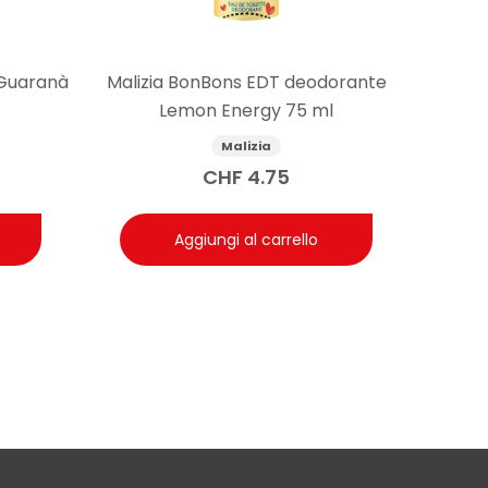
 Guaranà
Malizia BonBons EDT deodorante
Lemon Energy 75 ml
Malizia
CHF
4.75
Aggiungi al carrello