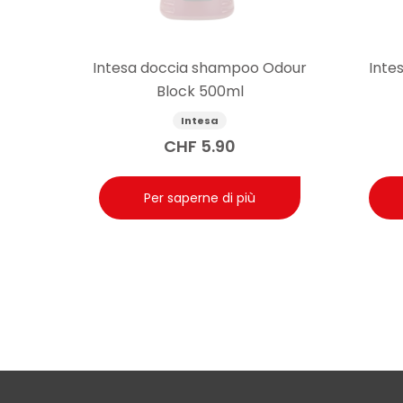
Intesa doccia shampoo Odour
Inte
Block 500ml
Intesa
CHF
5.90
Per saperne di più