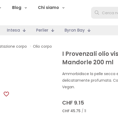
Blog
Chi siamo
Intesa
Perlier
Byron Bay
ratazione corpo
>
Olio corpo
I Provenzali olio 
Mandorle 200 ml
Ammorbidisce la pelle secca 
delicatamente profumata. Con 
Vegan.
CHF
9.15
CHF
45.75
/ 1l