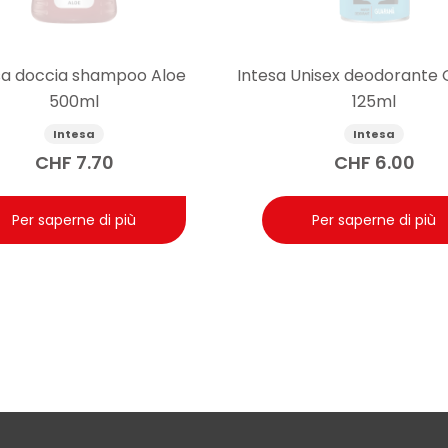
sa doccia shampoo Aloe
Intesa Unisex deodorante
500ml
125ml
Intesa
Intesa
CHF
7.70
CHF
6.00
Per saperne di più
Per saperne di più