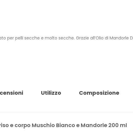
o per pelli secche e molto secche. Grazie all’Olio di Mandorle D
dratanti ed emollienti e aiuta a mantenere l’elasticità cutanea. 
iore morbidezza.
odotto è 100% Vegan, Cosmetico Sostenibile, Made in Italy, dermat
censioni
Utilizzo
Composizione
 tappo in plastica PP5.
HIO BIANCO MANDORLE
 viso e corpo Muschio Bianco e Mandorle 200 ml