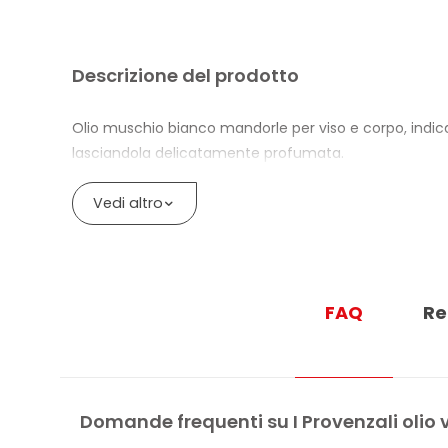
Descrizione del prodotto
Olio muschio bianco mandorle per viso e corpo, indicat
lasciandola delicatamente profumata.
La formula al profumo di Muschio Bianco ha proprietà i
Vedi altro
quotidiano sulle zone del corpo che richiedono magg
Il 99,5% degli ingredienti è di origine naturale. Il pr
Nichel, Cromo e Cobalto sono inferiori a 0,0001%.
FAQ
Re
La confezione è composta da bottiglia in vetro GL72 e
BENEFICI DI I PROVENZALI OLIO MUSC
Ammorbidisce le pelli secche e molto secche
Domande frequenti su I Provenzali olio
Aiuta a mantenere l’elasticità cutanea