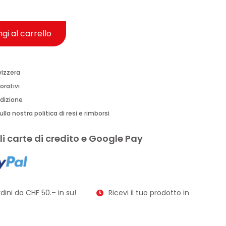
gi al carrello
vizzera
orativi
edizione
lla nostra politica di resi e rimborsi
i carte di credito e Google Pay
ini da CHF 50.– in su!
Ricevi il tuo prodotto in soli 2–3 gior