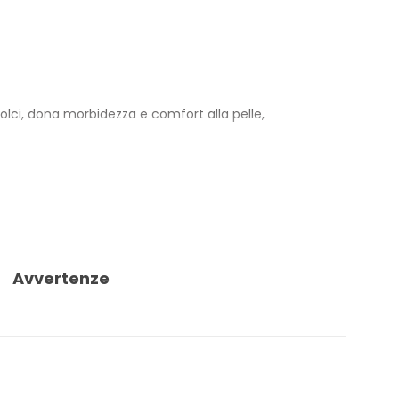
olci, dona morbidezza e comfort alla pelle,
È ideale anche per massaggi rilassanti e per l’uso
ologicamente testato e controllato per metalli pesanti:
Avvertenze