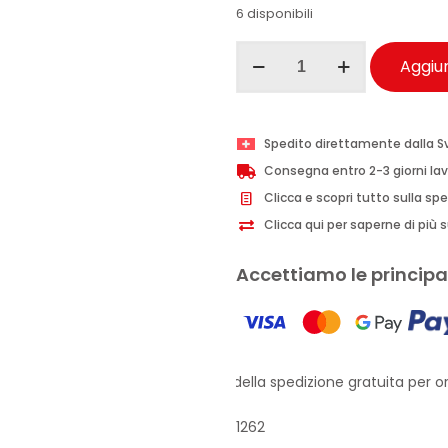
6 disponibili
I
Aggiun
Provenzali
olio
viso
Spedito direttamente dalla S
e
Consegna entro 2-3 giorni lav
corpo
Clicca e scopri tutto sulla sp
Muschio
Clicca qui per saperne di più su
Bianco
e
Accettiamo le principal
Mandorle
200
ml
quantità
Approfitta della spedizione gratuita per ord
1262