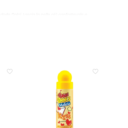
orle Dolci. Lascia la pelle più confortevole e
no su viso e corpo, massaggiando fino a completo
per il benessere quotidiano della pelle.
rmule senza profumo dovrebbe considerare la presenza
 0,0001%.