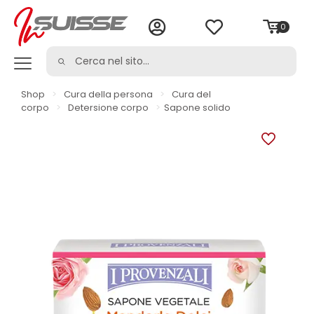
0
Shop
>
Cura della persona
>
Cura del
corpo
>
Detersione corpo
>
Sapone solido