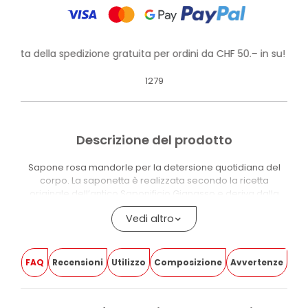
ofitta della spedizione gratuita per ordini da CHF 50.– in su!
1279
Descrizione del prodotto
Sapone rosa mandorle per la detersione quotidiana del
corpo. La saponetta è realizzata secondo la ricetta
originale dell’antico Saponificio Gianasso e deriva dalla
lavorazione del truciolo di sapone di origine vegetale.
Vedi altro
La formula contiene puro Olio di Mandorle Dolci e una
raffinata essenza di Rosa. Può essere usata anche sotto la
doccia in sostituzione dei comuni bagnoschiuma.
FAQ
Recensioni
Utilizzo
Composizione
Avvertenze
Il prodotto contiene il 98,75% di ingredienti naturali o di
origine naturale. È dermatologicamente testato e testato
per metalli pesanti: Nichel, Cromo e Cobalto sono inferiori a