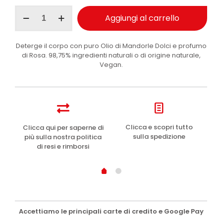
I
Aggiungi al carrello
Provenzali
sapone
solido
Deterge il corpo con puro Olio di Mandorle Dolci e profumo
Rosa
di Rosa. 98,75% ingredienti naturali o di origine naturale,
e
Vegan.
Mandorle
100
g
quantità
e
Clicca e scopri tutto
Clicca qui per saperne di
sulla spedizione
più sulla nostra politica
di resi e rimborsi
Accettiamo le principali carte di credito e Google Pay