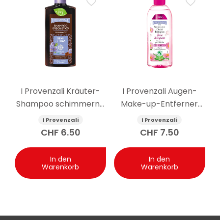
I Provenzali Kräuter-
I Provenzali Augen-
Shampoo schimmernd
Make-up-Entferner
Leinsamen 250 ml
Bio-Hagebutte 150 ml
I Provenzali
I Provenzali
CHF
6.50
CHF
7.50
In den
In den
Warenkorb
Warenkorb