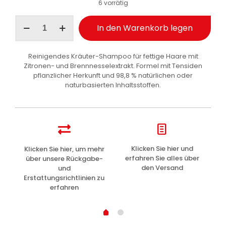
6 vorrätig
I
In den Warenkorb legen
Provenzali
Shampoo
kräuterbasiert
Reinigendes Kräuter-Shampoo für fettige Haare mit
reinigend
Zitronen- und Brennnesselextrakt. Formel mit Tensiden
Zitrone
pflanzlicher Herkunft und 98,8 % natürlichen oder
und
naturbasierten Inhaltsstoffen.
Brennnessel
250
ml
Menge
z
Klicken Sie hier und
Klicken Sie hier, um mehr
L
erfahren Sie alles über
über unsere Rückgabe-
den Versand
und
Erstattungsrichtlinien zu
erfahren