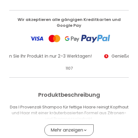
Wir akzeptieren alle gängigen Kreditkarten und
Google Pay
alten Sie Ihr Produkt in nur 2–3 Werktagen!
Genießen Sie
1107
Produktbeschreibung
Das I Provenzali Shampoo für fettige Haare reinigt Kopfhaut
und Haar mit einer kräuterbasierten Formel aus Zitronen-
und Brennnesselextrakt.
Die Waschbasis besteht aus Tensiden pflanzlicher Herkunft.
Mehr anzeigen
Die Formel enthält zudem hydrolysierte Reisproteine,