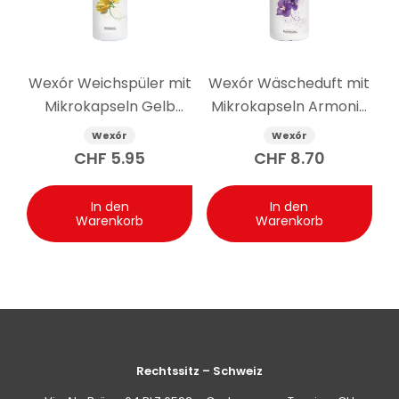
Wexór Weichspüler mit
Wexór Wäscheduft mit
Mikrokapseln Gelb
Mikrokapseln Armonia
Cashmere 750 ml
Viola 200 ml
Wexór
Wexór
CHF
5.95
CHF
8.70
In den
In den
Warenkorb
Warenkorb
Rechtssitz – Schweiz