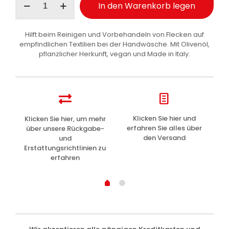
In den Warenkorb legen
Provenzali
Wascheseife
fest
Hilft beim Reinigen und Vorbehandeln von Flecken auf
Marseille
empfindlichen Textilien bei der Handwäsche. Mit Olivenöl,
Würfel
pflanzlicher Herkunft, vegan und Made in Italy.
300
g
Menge
z
Klicken Sie hier und
Klicken Sie hier, um mehr
L
erfahren Sie alles über
über unsere Rückgabe-
den Versand
und
Erstattungsrichtlinien zu
erfahren