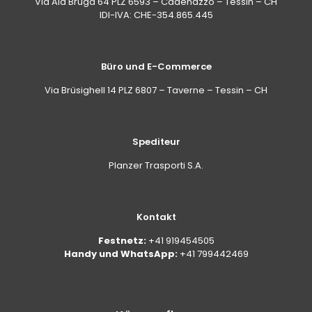
Via Ala Brüga 64 PLZ 6593 – Cadenazzo – Tessin – CH
IDI-IVA: CHE-354.865.445
Büro und E-Commerce
Via Brüsighell 14 PLZ 6807 – Taverne – Tessin – CH
Spediteur
Planzer Trasporti S.A.
Kontakt
Festnetz:
+41 919454505
Handy und WhatsApp:
+41 799442469