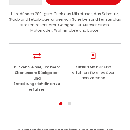
1Shine
Vetri
Ultradünnes 280-gsm-Tuch aus Mikrofaser, das Schmutz,
Mikrofasertuch
Staub und Fettablagerungen von Scheiben und Fensterglas
Auto
streifenfrei entfernt. Geeignet für Autoscheiben,
1
Motorräder, Wohnmobile und Boote.
Stk
Menge
z
Klicken Sie hier und
Klicken Sie hier, um mehr
L
erfahren Sie alles über
über unsere Rückgabe-
den Versand
und
Erstattungsrichtlinien zu
erfahren
Wir akzeptieren alle gängigen Kreditkarten und