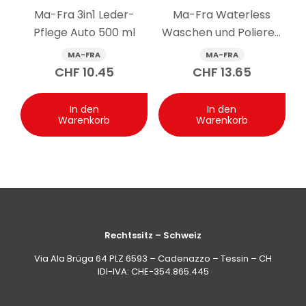
zahlreichen Waschgängen. Die Leistung kann im Laufe
Ma-Fra 3in1 Leder-
Ma-Fra Waterless
der Zeit je nach korrekter Pflege und Verwendung
variieren.
Pflege Auto 500 ml
Waschen und Polieren
Auto Spray 750 ml
MA-FRA
MA-FRA
CHF
10.45
CHF
13.65
In den
In den
Warenkorb
Warenkorb
Rechtssitz – Schweiz
Via Ala Brüga 64 PLZ 6593 – Cadenazzo – Tessin – CH
IDI-IVA: CHE-354.865.445