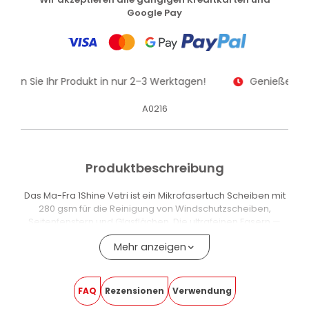
Google Pay
alten Sie Ihr Produkt in nur 2–3 Werktagen!
Genießen Sie
A0216
Produktbeschreibung
Das Ma-Fra 1Shine Vetri ist ein Mikrofasertuch Scheiben mit
280 gsm für die Reinigung von Windschutzscheiben,
Seitenfenstern und Glasflächen. Die ultrafeinen Fasern —
100-mal dünner als ein menschliches Haar — nehmen
Mehr anzeigen
Schmutz, Staub und Fettablagerungen in einem einzigen
Wischvorgang auf, ohne Schlieren zu hinterlassen und
ohne aggressive Reinigungsmittel.
FAQ
Rezensionen
Verwendung
Die hohe Saugfähigkeit reduziert Trocknungsrückstände