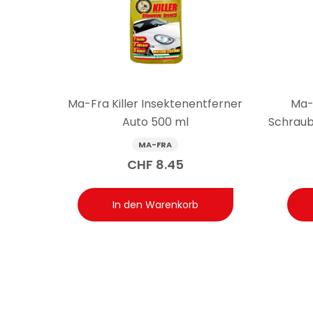
Arbeit auch in engen Bereichen.
Frage: Schützt das 3in1-Kunststoffpflegemittel 
Antwort: Das Trattamento 3in1 Plastiche wirkt als Anti
Staubablagerung zu reduzieren.
Ma-Fra Killer Insektenentferner
Ma-
Auto 500 ml
Schraub
MA-FRA
CHF
8.45
In den Warenkorb