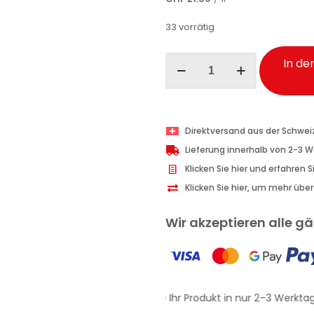
33 vorrätig
Ma-
In de
Fra
3in1
Kunststoffpflege
Fahrzeuginnenraum
Direktversand aus der Schwei
500
Lieferung innerhalb von 2-3 
ml
Klicken Sie hier und erfahren 
Menge
Klicken Sie hier, um mehr übe
Wir akzeptieren alle 
Erhalten Sie Ihr Produkt in nur 2–3 Werktag