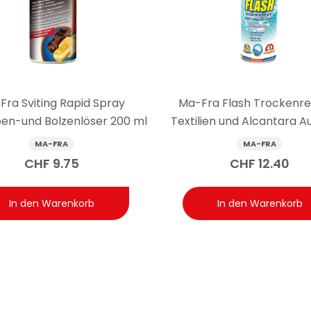
vor UV-Strahlen und hilft es, Staub fernzuhalten?
-UVA-Barriere und hat einen antistatischen Effekt, der dazu beitr
Fra Sviting Rapid Spray
Ma-Fra Flash Trockenre
en-und Bolzenlöser 200 ml
Textilien und Alcantara A
ml
MA-FRA
MA-FRA
CHF
9.75
CHF
12.40
In den Warenkorb
In den Warenkorb