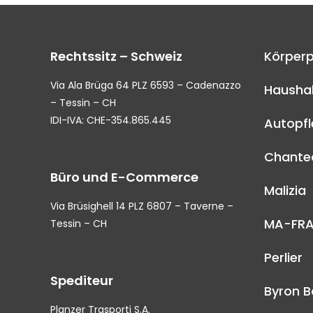
Rechtssitz – Schweiz
Körperp
Via Ala Brüga 64 PLZ 6593 – Cadenazzo
Haushal
– Tessin – CH
IDI-IVA: CHE-354.865.445
Autopf
Chantec
Büro und E-Commerce
Malizia
Via Brüsighell 14 PLZ 6807 – Taverne –
MA-FR
Tessin – CH
Perlier
Spediteur
Byron B
Planzer Trasporti S.A.