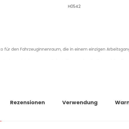
H0542
o für den Fahrzeuginnenraum, die in einem einzigen Arbeitsgang 
t einen gleichmässigen Schutzfilm an, der die Originaloberfläc
zeitiger Alterung von Kunststoffen durch Sonneneinstrahlung ent
ng in den Mikroporen typischer Fahrzeugkunststoffe.
Rezensionen
Verwendung
War
nd gleicht das Erscheinungsbild der Oberfläche an.
ungen, Schalthebel, Pedalerie, Ablagefächer, Hutablage und Kotf
 zugängliche Stellen im Innenraum.