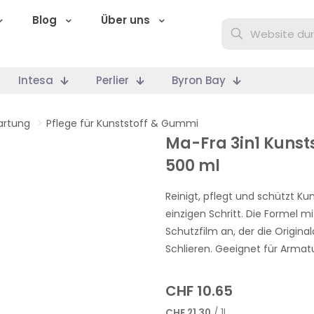
Blog
Über uns
Intesa
Perlier
Byron Bay
artung
>
Pflege für Kunststoff & Gummi
Ma-Fra 3in1 Kuns
500 ml
Reinigt, pflegt und schützt K
einzigen Schritt. Die Formel 
Schutzfilm an, der die Origin
Schlieren. Geeignet für Armat
CHF
10.65
CHF
21.30
/ 1l