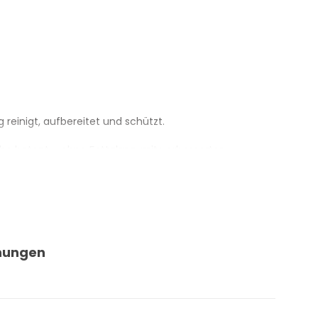
reinigt, aufbereitet und schützt.
he betont – ohne Fettglanz, mit verbesserter
gegenzuwirken.
nungen
lügel.