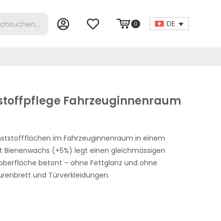
DE
0
tstoffpflege Fahrzeuginnenraum
unststoffflächen im Fahrzeuginnenraum in einem
mit Bienenwachs (+5%) legt einen gleichmässigen
aloberfläche betont – ohne Fettglanz und ohne
urenbrett und Türverkleidungen.