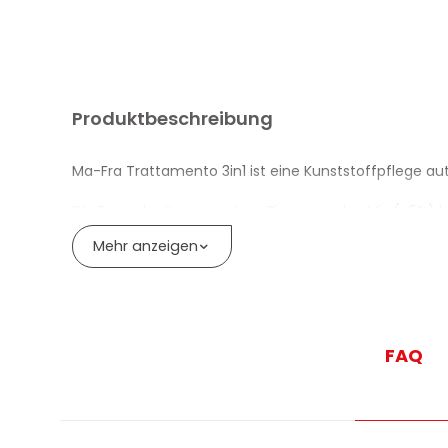
Produktbeschreibung
Ma-Fra Trattamento 3in1 ist eine Kunststoffpflege aut
Die Formel mit erneuertem Bienenwachs-Mix (+5%) leg
Verteilung und reduzierter Schleierbildung.
Mehr anzeigen
Die Formel wirkt als UV-Schutzbarriere und hilft, vor
Die antistatische Wirkung reduziert die Staubanziehu
FAQ
Auf Hochglanzflächen entfernt das Mittel Schlieren u
Geeignet für Armaturenbrett, Türverkleidungen, Dicht
Gebrauchsfertig in Sprayform – erreicht auch schwer