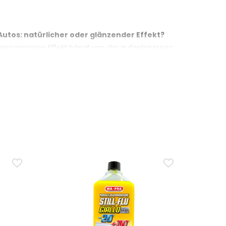
Autos: natürlicher oder glänzender Effekt?
 wahrgenommene Effekt hängt von der aufgetragenen
es Ergebnis zu vermeiden. Das Mittel hilft
hliesslich weicher Kunststoffe und Kunstleder?
thebel, Pedalerie, Türverkleidungen und Hutablage). Es
n.
 und Oberflächen konzipiert. Der Hersteller empfiehlt
d glänzenden Bauteilen zu vermeiden?
ehandelnde Stelle und auf ein Mikrofasertuch,
eren Tuch nach. Nicht zu viel auftragen; falls zu
Die gebrauchsfertige Sprühflasche erleichtert die