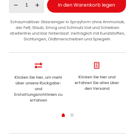
In den Warenkorb legen
Fra
Glass
Cleaner
Schaumaktiver Glasreiniger in Sprayform ohne Ammoniak,
Glasreiniger
der Fett, Staub, Smog und Schmutz löst und Scheiben
Auto
streifenfrei und klar hinterlässt. Verträglich mit Kunststoffen,
500
Dichtungen, Oldtimerscheiben und Spiegeln.
ml
Menge
z
Klicken Sie hier und
Klicken Sie hier, um mehr
L
erfahren Sie alles über
über unsere Rückgabe-
den Versand
und
Erstattungsrichtlinien zu
erfahren