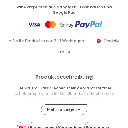
Wir akzeptieren alle gängigen Kreditkarten und
Google Pay
alten Sie Ihr Produkt in nur 2–3 Werktagen!
Genießen Sie
H0539
Produktbeschreibung
Der Ma-Fra Glass Cleaner ist ein gebrauchsfertiger
scheiben spray auto für Scheiben, Kristallflächen und
Spiegel – geeignet für Fahrzeuginnen- und -
aussenbereich. Der aktive Schaum dringt in hartnäckige
Mehr anzeigen
Verschmutzungen ein, löst Fett, Staub, Schmutz, Smog und
Rückstände und hinterlässt Oberflächen klar und
streifenfrei.
FAQ
Rezensionen
Verwendung
Warnungen