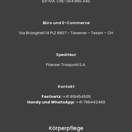
IDI-IVA: CHE-354.865.445
Büro und E-Commerce
Via Brüsighell 14 PLZ 6807 – Taverne – Tessin – CH
Spediteur
Planzer Trasporti S.A.
Kontakt
Festnetz:
+41 919454505
Handy und WhatsApp:
+41 799442469
Körperpflege