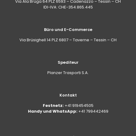
Via Ala Brüga 64 PLZ 6593 – Cadenazzo – Tessin – CH
IDI-IVA: CHE-354.865.445
Büro und E-Commerce
Via Brüsighell 14 PLZ 6807 – Taverne – Tessin – CH
Spediteur
Planzer Trasporti S.A.
Kontakt
Festnetz:
+41 919454505
Handy und WhatsApp:
+41 799442469