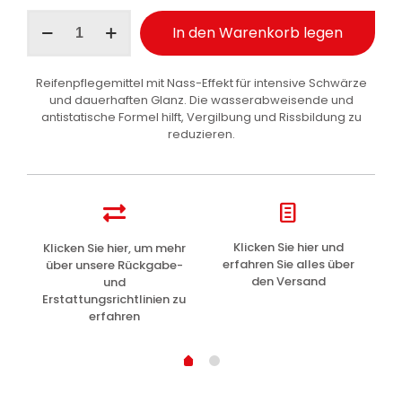
Ma-
In den Warenkorb legen
Fra
Black
3
Reifenpflegemittel mit Nass-Effekt für intensive Schwärze
Plus
und dauerhaften Glanz. Die wasserabweisende und
Reifenschwärzer
antistatische Formel hilft, Vergilbung und Rissbildung zu
Spray
reduzieren.
500
ml
Menge
z
Klicken Sie hier und
Klicken Sie hier, um mehr
L
erfahren Sie alles über
über unsere Rückgabe-
den Versand
und
Erstattungsrichtlinien zu
erfahren