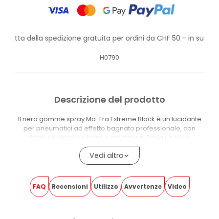
rofitta della spedizione gratuita per ordini da CHF 50.– in su!
H0790
Descrizione del prodotto
Il nero gomme spray Ma-Fra Extreme Black è un lucidante
per pneumatici ad effetto bagnato professionale, con
formula idrorepellente e antistatica. Dona un nero
profondo e una brillantezza intensa, aiutando a prevenire
Vedi altro
imbrunimento e screpolature causate dall’uso e dagli
agenti atmosferici.
La formula crea un film protettivo antistatico e
FAQ
Recensioni
Utilizzo
Avvertenze
Video
idrorepellente che resiste a umidità, polvere e sporco
quotidiano, riducendo l’adesione delle impurità sulla
superficie. La protezione mantiene la finitura anche dopo