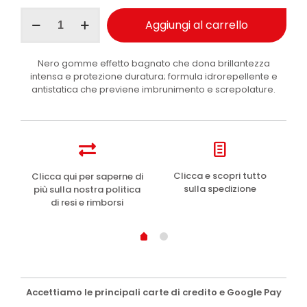
Ma-
Aggiungi al carrello
Fra
Black
3
Nero gomme effetto bagnato che dona brillantezza
Plus
intensa e protezione duratura; formula idrorepellente e
nero
antistatica che previene imbrunimento e screpolature.
gomme
rinnovante
spray
500
ml
quantità
e
Clicca e scopri tutto
Clicca qui per saperne di
sulla spedizione
più sulla nostra politica
di resi e rimborsi
Accettiamo le principali carte di credito e Google Pay