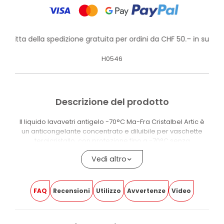
rofitta della spedizione gratuita per ordini da CHF 50.– in su!
H0546
Descrizione del prodotto
Il liquido lavavetri antigelo -70°C Ma-Fra Cristalbel Artic è
un anticongelante concentrato e diluibile per vaschette
tergicristallo, con protezione fino a -70°C senza
cristallizzazione. Rimuove smog e residui organici dai vetri
Vedi altro
senza lasciare aloni, mantenendo i vetri puliti anche nelle
condizioni invernali più rigide.
La formula scioglie rapidamente il ghiaccio su parabrezza
FAQ
Recensioni
Utilizzo
Avvertenze
Video
e lunotto formatosi durante la notte, evitando l’uso del
raschietto. L’azione lubrificante favorisce lo scorrimento
delle spazzole, limitando stridii, saltellamenti e usura