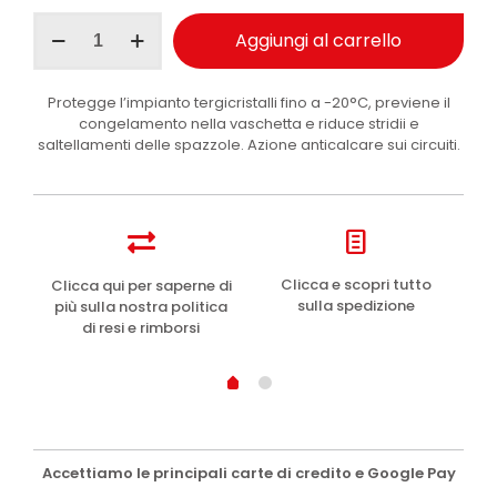
Ma-
Aggiungi al carrello
Fra
Cristalbel
liquido
Protegge l’impianto tergicristalli fino a -20°C, previene il
lavavetri
congelamento nella vaschetta e riduce stridii e
antigelo
saltellamenti delle spazzole. Azione anticalcare sui circuiti.
auto
-20°C
1
l
quantità
e
Clicca e scopri tutto
Clicca qui per saperne di
sulla spedizione
più sulla nostra politica
di resi e rimborsi
Accettiamo le principali carte di credito e Google Pay