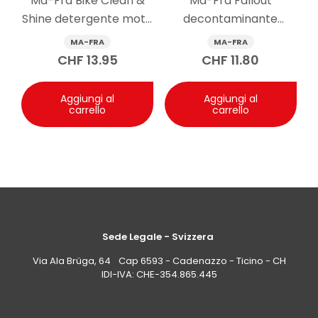
Ma-Fra Bike Clean &
Ma-Fra Fallout
e saltellamenti, grazie alla pulizia efficace del
Shine detergente moto
decontaminante
parabrezza. Il risultato può comunque dipendere
anche dallo stato delle spazzole e dalla condizione del
senz’acqua 750 ml
ferroso carrozzeria e
MA-FRA
MA-FRA
vetro.
cerchi 500 ml
CHF
13.95
CHF
11.80
Aggiungi al
Aggiungi al
carrello
carrello
Sede Legale - Svizzera
Via Ala Brüga, 64 Cap 6593 - Cadenazzo - Ticino - CH
IDI-IVA: CHE-354.865.445