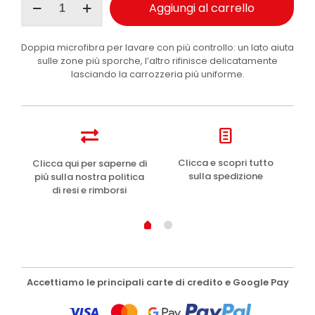
Aggiungi al carrello
Fra
Comfort
guanto
Doppia microfibra per lavare con più controllo: un lato aiuta
lavaggio
sulle zone più sporche, l’altro rifinisce delicatamente
auto
lasciando la carrozzeria più uniforme.
microfibra
1
pz
quantità
e
Clicca e scopri tutto
Clicca qui per saperne di
sulla spedizione
più sulla nostra politica
di resi e rimborsi
Accettiamo le principali carte di credito e Google Pay