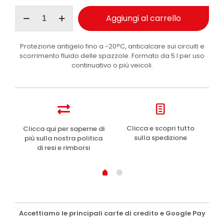
Ma-
Aggiungi al carrello
Fra
Cristalbel
liquido
Protezione antigelo fino a -20°C, anticalcare sui circuiti e
lavavetri
scorrimento fluido delle spazzole. Formato da 5 l per uso
antigelo
continuativo o più veicoli.
auto
-20°C
5
l
quantità
e
Clicca e scopri tutto
Clicca qui per saperne di
sulla spedizione
più sulla nostra politica
di resi e rimborsi
Accettiamo le principali carte di credito e Google Pay