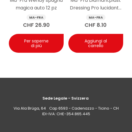
Ma-Fra Wendy spugna
Ma-Fra Diamantplast
e saltellamenti, grazie alla pulizia efficace del
magica auto 12 pz
Dressing Pro lucidante
parabrezza. Il risultato può comunque dipendere
anche dallo stato delle spazzole e dalla condizione del
cruscotti auto 250 ml
MA-FRA
MA-FRA
vetro.
CHF
26.90
CHF
8.10
Per saperne
Aggiungi al
di più
carrello
Sede Legale - Svizzera
Via Ala Brüga, 64 Cap 6593 - Cadenazzo - Ticino - CH
IDI-IVA: CHE-354.865.445