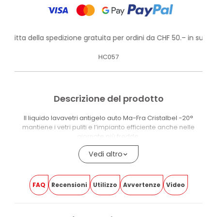
rofitta della spedizione gratuita per ordini da CHF 50.– in su!
HC057
Descrizione del prodotto
Il liquido lavavetri antigelo auto Ma-Fra Cristalbel -20°
mantiene i vetri puliti e l’impianto efficiente anche nelle
giornate più fredde.
Rimuove sporco e residui in un solo passaggio e favorisce
Vedi altro
uno scorrimento regolare delle spazzole, limitando
saltellamenti e rumori.
FAQ
Recensioni
Utilizzo
Avvertenze
Video
La protezione antigelo fino a -20°C preserva la funzionalità
del sistema lavavetro durante l’inverno.
La formula agisce anche all’interno dell’impianto: l’azione