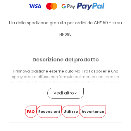
rofitta della spedizione gratuita per ordini da CHF 50.– in su!
HN085
Descrizione del prodotto
Il rinnova plastiche esterne auto Ma-Fra Faspoiler è uno
spray pronto all’uso con formula polimerica che crea un
velo lucido e trasparente su superfici in plastica, gomma e
vetroresina. Aderisce istantaneamente, ravvivando i colori
Vedi altro
attenuati dal sole su paraurti, fasce laterali, spoiler e
capote, senza lasciare residui untuosi.
La finitura asciutta non attira polvere e non lascia aloni. Il
FAQ
Recensioni
Utilizzo
Avvertenze
film protettivo resiste a lavaggi, intemperie, raggi solari e
acqua calda e fredda senza screpolarsi. Usato con
regolarità, contribuisce a prevenire scolorimento e