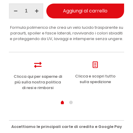
Ma-
Aggiungi al carrello
Fra
Faspoiler
rinnova
Formula polimerica che crea un velo lucido trasparente su
plastiche
paraurti, spoiler e fasce laterali, ravvivando i colori sbiaditi
esterne
e proteggendo da UV, lavaggi e intemperie senza ungere.
auto
300
ml
quantità
e
Clicca e scopri tutto
Clicca qui per saperne di
sulla spedizione
più sulla nostra politica
di resi e rimborsi
Accettiamo le principali carte di credito e Google Pay