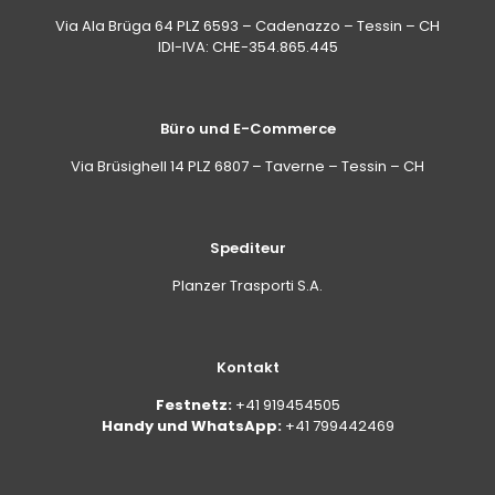
Via Ala Brüga 64 PLZ 6593 – Cadenazzo – Tessin – CH
IDI-IVA: CHE-354.865.445
Büro und E-Commerce
Via Brüsighell 14 PLZ 6807 – Taverne – Tessin – CH
Spediteur
Planzer Trasporti S.A.
Kontakt
Festnetz:
+41 919454505
Handy und WhatsApp:
+41 799442469