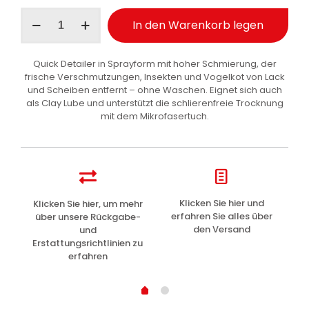
Ma-
In den Warenkorb legen
Fra
Fast
Cleaner
Quick Detailer in Sprayform mit hoher Schmierung, der
3in1
frische Verschmutzungen, Insekten und Vogelkot von Lack
Multifunktionsreiniger
und Scheiben entfernt – ohne Waschen. Eignet sich auch
Auto
als Clay Lube und unterstützt die schlierenfreie Trocknung
500
mit dem Mikrofasertuch.
ml
Menge
z
Klicken Sie hier und
Klicken Sie hier, um mehr
L
erfahren Sie alles über
über unsere Rückgabe-
den Versand
und
Erstattungsrichtlinien zu
erfahren