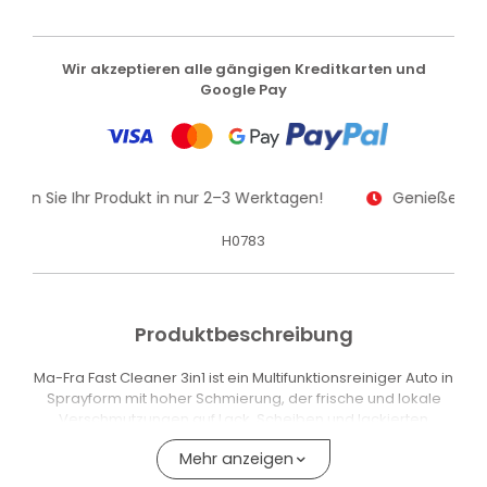
Wir akzeptieren alle gängigen Kreditkarten und
Google Pay
alten Sie Ihr Produkt in nur 2–3 Werktagen!
Genießen Sie
H0783
Produktbeschreibung
Ma-Fra Fast Cleaner 3in1 ist ein Multifunktionsreiniger Auto in
Sprayform mit hoher Schmierung, der frische und lokale
Verschmutzungen auf Lack, Scheiben und lackierten
Oberflächen schnell entfernt. Das Produkt reinigt Insekten,
Mehr anzeigen
Vogelkot und frischen Staub, ohne auf eine herkömmliche
Fahrzeugwäsche angewiesen zu sein.