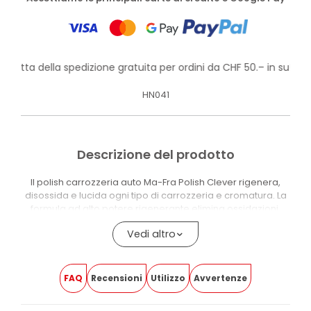
rofitta della spedizione gratuita per ordini da CHF 50.– in su!
HN041
Descrizione del prodotto
Il polish carrozzeria auto Ma-Fra Polish Clever rigenera,
disossida e lucida ogni tipo di carrozzeria e cromatura. La
formula ad alto potere rigenerante elimina ossidazioni,
aloni post-lucidatura e segni del tempo, restituendo al
Vedi altro
veicolo il colore brillante originale con una finitura a
specchio uniforme e senza aloni.
Il prodotto è compatibile con vernici, laccature e
FAQ
Recensioni
Utilizzo
Avvertenze
cromature. Utilizzabile anche per rimuovere i residui di
cera dalle auto nuove, lasciando la carrozzeria pulita e