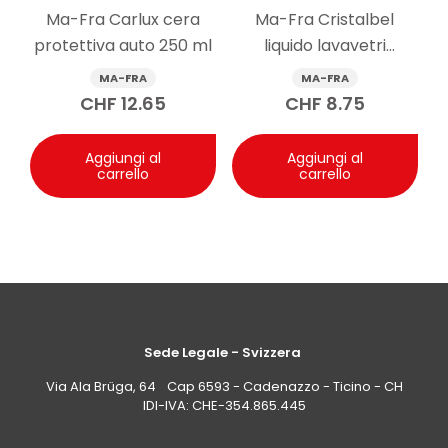
Ma-Fra Carlux cera
Ma-Fra Cristalbel
Domanda: Dopo l’uso, un polish come Ma-Fra
protettiva auto 250 ml
liquido lavavetri
Polish Clever lascia anche una protezione
contro l’ossidazione futura della carrozzeria?
antigelo auto -20°C 1 l
MA-FRA
MA-FRA
Risposta: Ma-Fra Polish Clever contribuisce a
CHF
12.65
CHF
8.75
proteggere la superficie dall’ossidazione futura oltre a
lucidare. Il produttore non indica una durata specifica
dell’effetto protettivo; la persistenza può variare in
Aggiungi al
Aggiungi al
base a utilizzo ed esposizione dell’auto.
carrello
carrello
Sede Legale - Svizzera
Via Ala Brüga, 64 Cap 6593 - Cadenazzo - Ticino - CH
IDI-IVA: CHE-354.865.445