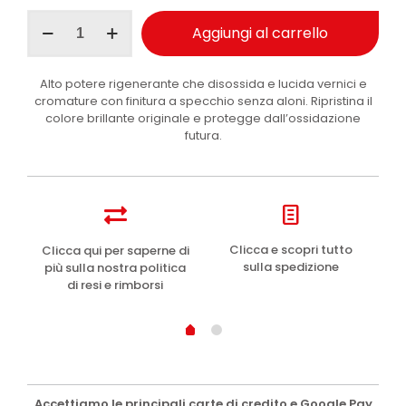
Ma-
Aggiungi al carrello
Fra
Polish
Clever
Alto potere rigenerante che disossida e lucida vernici e
rigenerante
cromature con finitura a specchio senza aloni. Ripristina il
carrozzeria
colore brillante originale e protegge dall’ossidazione
e
futura.
cromature
250
gr
quantità
e
Clicca e scopri tutto
Clicca qui per saperne di
sulla spedizione
più sulla nostra politica
di resi e rimborsi
Accettiamo le principali carte di credito e Google Pay