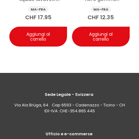
rabbocco?
antigelo -70°C 1 l
rinnovante spray 500
MA-FRA
MA-FRA
Risposta: Se il livello del liquido di raffreddamento cala
ml
CHF
17.95
CHF
12.35
spesso, il problema non si risolve con il solo prodotto:
potrebbe esserci una perdita o un’anomalia del
sistema di raffreddamento. Effettua i rabbocchi solo a
Aggiungi al
Aggiungi al
motore freddo e fai controllare l’impianto da un
carrello
carrello
professionista.
Sede Legale - Svizzera
Via Ala Brüga, 64 Cap 6593 - Cadenazzo - Ticino - CH
IDI-IVA: CHE-354.865.445
Ufficio e e-commerce