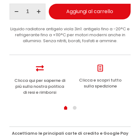
Ma-
Aggiungi al carrello
Fra
Still
Flu
Liquido radiatore antigelo viola 3in1: antigelo fino a -20°C e
Viola
refrigerante fino a +110°C per motori moderni anche in
protettivo
alluminio. Senza nitriti, borati, fosfati e ammine.
radiatori
-20°C
1
l
quantità
e
Clicca e scopri tutto
Clicca qui per saperne di
sulla spedizione
più sulla nostra politica
di resi e rimborsi
Accettiamo le principali carte di credito e Google Pay