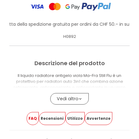
rofitta della spedizione gratuita per ordini da CHF 50.– in su!
H0892
Descrizione del prodotto
Il liquido radiatore antigelo viola Ma-Fra Still Flu è un
protettivo per radiatori auto 3in1 che combina azione
refrigerante, anticongelante e antiossidante in un unico
prodotto.
Vedi altro
Protegge il circuito di raffreddamento del veicolo in ogni
stagione: azione antigelo fino a -20°C e potere
refrigerante fino a +110°C, riducendo il rischio di
FAQ
Recensioni
Utilizzo
Avvertenze
surriscaldamenti e danni al motore.
La formula priva di nitriti, borati, fosfati e ammine offre
un’azione anticorrosiva intensa sulle parti meccaniche,