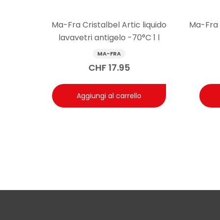
Risposta: Dopo l’applicazione di Ma-Fra Supermafraso
rapido senza lasciare residui. Su incrostazioni pesanti
Ma-Fra Cristalbel Artic liquido
Ma-Fra
lavavetri antigelo -70°C 1 l
MA-FRA
CHF
17.95
Aggiungi al carrello