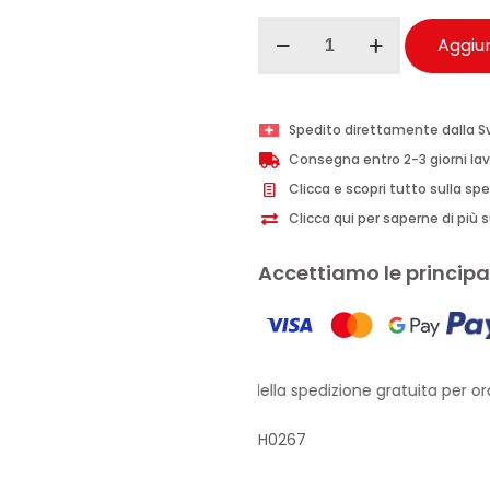
Ma-
Aggiun
Fra
Supermafrasol
sgrassatore
Spedito direttamente dalla S
prelavaggio
Consegna entro 2-3 giorni lav
auto
Clicca e scopri tutto sulla sp
900
Clicca qui per saperne di più su
ml
quantità
Accettiamo le principal
Approfitta della spedizione gratuita per ordi
H0267