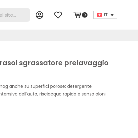
IT
0
asol sgrassatore prelavaggio
 smog anche su superfici porose: detergente
tensivo dell’auto, risciacquo rapido e senza aloni.