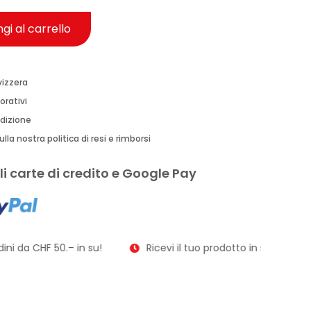
gi al carrello
vizzera
orativi
edizione
lla nostra politica di resi e rimborsi
i carte di credito e Google Pay
ni da CHF 50.– in su!
Ricevi il tuo prodotto in soli 2–3 giorn