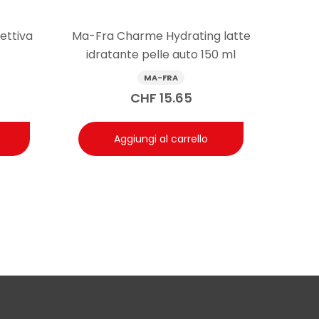
ciugatura; la formula è studiata per un risciacquo
contatto.
ettiva
Ma-Fra Charme Hydrating latte
idratante pelle auto 150 ml
MA-FRA
CHF
15.65
Aggiungi al carrello