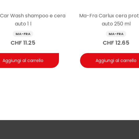
l è richiesto un risciacquo abbondante con acqua e successiva as
 l’efficacia dipende anche dalla corretta diluizione e dal tempo di 
 Car Wash shampoo e cera
Ma-Fra Carlux cera prot
auto 1 l
auto 250 ml
MA-FRA
MA-FRA
CHF
11.25
CHF
12.65
Aggiungi al carrello
Aggiungi al carrello