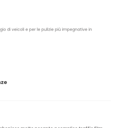
 di veicoli e per le pulizie più impegnative in
, preparando la carrozzeria alla fase di lavaggio.
stazioni pesanti come grasso carbonioso e depositi da
nze