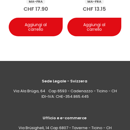
MA-FRA
MA-FRA
satinata ed elimina eventuali eccessi di prodotto,
CHF
17.90
CHF
13.15
riducendo il rischio di aloni.
Aggiungi al
Aggiungi al
carrello
carrello
Sede Legale - Svizzera
Via Ala Brüga, 64 Cap 6593 - Cadenazzo - Ticino - CH
IDI-IVA: CHE-354.865.445
Ufficio e e-commerce
Via Brüsighell, 14 Cap 6807 - Taverne - Ticino - CH