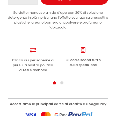
Wipes
Satin
Salviette monouso a nido d’ape con 30% di soluzione
salviette
detergente in più: ripristinano l’effetto satinato su cruscotti e
cruscotti
plastiche, creano barriera antipolvere e profumano
auto
l’abitacolo.
1
pz
quantità
e
Clicca e scopri tutto
Clicca qui per saperne di
sulla spedizione
più sulla nostra politica
di resi e rimborsi
Accettiamo le principali carte di credito e Google Pay