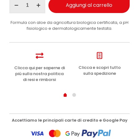
Aggiungi al carrello
bagno
schiuma
Bio
Formula con aloe da agricoltura biologica certificata, a pH
Aloe
fisiologico e dermatologicamente testata.
e
Magnolia
1
l
quantità
e
Clicca e scopri tutto
Clicca qui per saperne di
sulla spedizione
più sulla nostra politica
di resi e rimborsi
Accettiamo le principali carte di credito e Google Pay