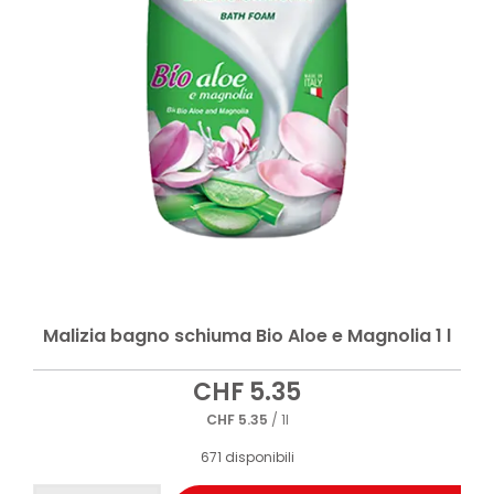
Malizia bagno schiuma Bio Aloe e Magnolia 1 l
CHF
5.35
CHF
5.35
/ 1l
671 disponibili
Malizia