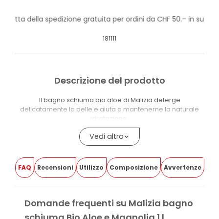
rofitta della spedizione gratuita per ordini da CHF 50.– in su!
181111
Descrizione del prodotto
Il bagno schiuma bio aloe di Malizia deterge
delicatamente la pelle e aiuta a mantenerne la naturale
idratazione.
La formula è arricchita con aloe proveniente da agricoltura
Vedi altro
biologica certificata. Le note verdi dell’aloe incontrano
quelle soffici della magnolia, per una sensazione di relax e
benessere quotidiano.
FAQ
Recensioni
Utilizzo
Composizione
Avvertenze
Il prodotto ha pH fisiologico ed è dermatologicamente
testato.
Domande frequenti su Malizia bagno
BENEFICI DI MALIZIA BAGNO SCHIUMA BIO ALOE
schiuma Bio Aloe e Magnolia 1 l