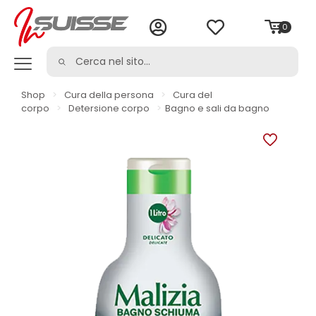
0
Shop
>
Cura della persona
>
Cura del
corpo
>
Detersione corpo
>
Bagno e sali da bagno