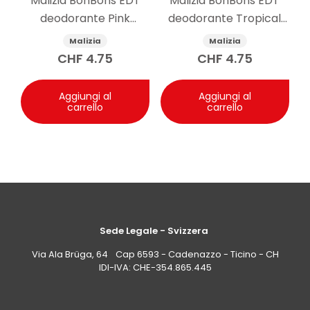
Malizia BonBons EDT
Malizia BonBons EDT
deodorante Pink
deodorante Tropical
Grapefruit 75 ml
Berry 75 ml
Malizia
Malizia
CHF
4.75
CHF
4.75
Aggiungi al
Aggiungi al
carrello
carrello
Sede Legale - Svizzera
Via Ala Brüga, 64 Cap 6593 - Cadenazzo - Ticino - CH
IDI-IVA: CHE-354.865.445