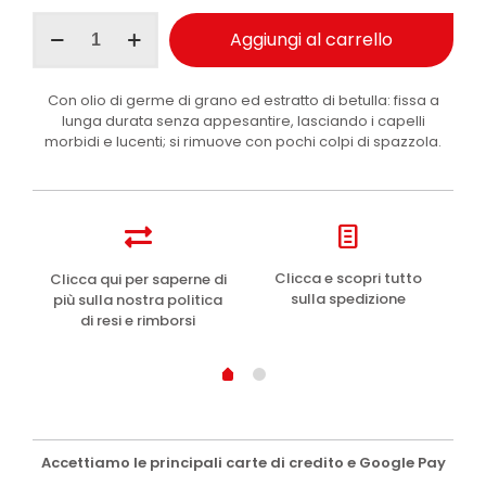
Malizia
Aggiungi al carrello
Ecologica
lacca
capelli
Con olio di germe di grano ed estratto di betulla: fissa a
extra
lunga durata senza appesantire, lasciando i capelli
forte
morbidi e lucenti; si rimuove con pochi colpi di spazzola.
300
ml
quantità
e
Clicca e scopri tutto
Clicca qui per saperne di
sulla spedizione
più sulla nostra politica
di resi e rimborsi
Accettiamo le principali carte di credito e Google Pay