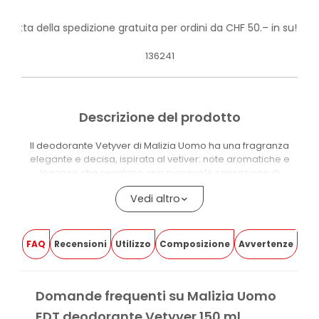
ofitta della spedizione gratuita per ordini da CHF 50.– in su!
136241
Descrizione del prodotto
Il deodorante Vetyver di Malizia Uomo ha una fragranza
elegante e decisa, ispirata al vetiver: note aromatiche e
legnose che regalano una piacevole sensazione di
freschezza.
Vedi altro
Il vetiver è una delle fragranze più amate e riconoscibili
della linea Malizia Uomo, ricavata da un’erba aromatica di
origine tropicale.
FAQ
Recensioni
Utilizzo
Composizione
Avvertenze
BENEFICI DI MALIZIA DEODORANTE UOMO VETYVER
Famiglia olfattiva legnosa, aromatica e verde
Domande frequenti su Malizia Uomo
Fragranza distintiva della linea Malizia Uomo
EDT deodorante Vetyver 150 ml