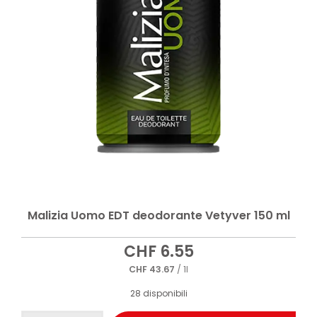
Malizia Uomo EDT deodorante Vetyver 150 ml
CHF
6.55
CHF
43.67
/ 1l
28 disponibili
Malizia