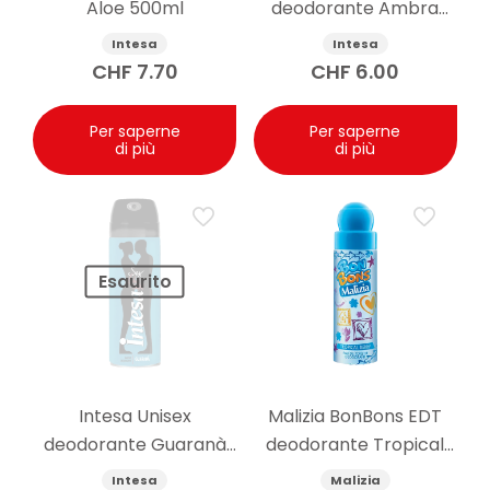
Aloe 500ml
deodorante Ambra
d’Arabia 125ml
Intesa
Intesa
CHF
7.70
CHF
6.00
Per saperne
Per saperne
di più
di più
Esaurito
Intesa Unisex
Malizia BonBons EDT
deodorante Guaranà
deodorante Tropical
125ml
Berry 75 ml
Intesa
Malizia