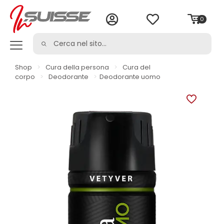
0
Shop
>
Cura della persona
>
Cura del
corpo
>
Deodorante
>
Deodorante uomo