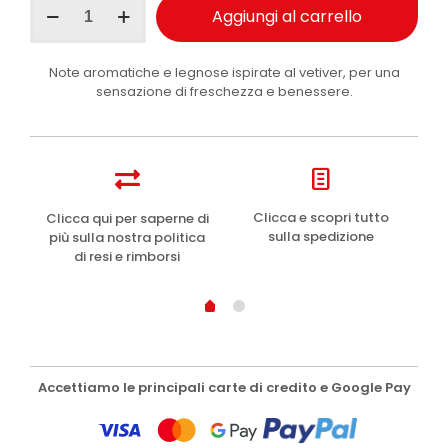
Aggiungi al carrello
Uomo
EDT
deodorante
Note aromatiche e legnose ispirate al vetiver, per una
Vetyver
sensazione di freschezza e benessere.
150
ml
quantità
e
Clicca e scopri tutto
Clicca qui per saperne di
sulla spedizione
più sulla nostra politica
di resi e rimborsi
Accettiamo le principali carte di credito e Google Pay