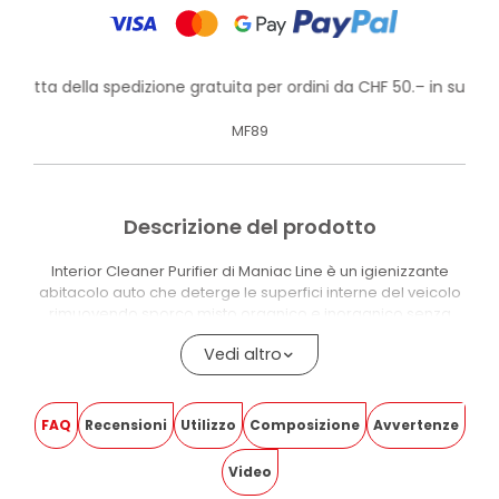
rofitta della spedizione gratuita per ordini da CHF 50.– in su!
MF89
Descrizione del prodotto
Interior Cleaner Purifier di Maniac Line è un igienizzante
abitacolo auto che deterge le superfici interne del veicolo
rimuovendo sporco misto organico e inorganico senza
lasciare aloni o residui. La formula è compatibile con pelle,
Vedi altro
microfibra, alluminio e carbonio, materiali ricorrenti negli
interni delle auto moderne.
Il prodotto ha superato test di attività virucida secondo la
FAQ
Recensioni
Utilizzo
Composizione
Avvertenze
norma UNI EN 14476 e test di attività battericida secondo le
norme UNI EN 1276 e UNI EN 13697, condotti presso laboratori
Video
indipendenti accreditati ISO 17025:2005. Pulisce in