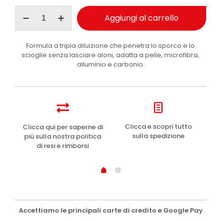
Maniac
Aggiungi al carrello
Line
Interior
Cleaner
Formula a tripla diluizione che penetra lo sporco e lo
Purifier
scioglie senza lasciare aloni, adatta a pelle, microfibra,
igienizzante
alluminio e carbonio.
abitacolo
5
l
quantità
e
Clicca e scopri tutto
Clicca qui per saperne di
sulla spedizione
più sulla nostra politica
di resi e rimborsi
Accettiamo le principali carte di credito e Google Pay