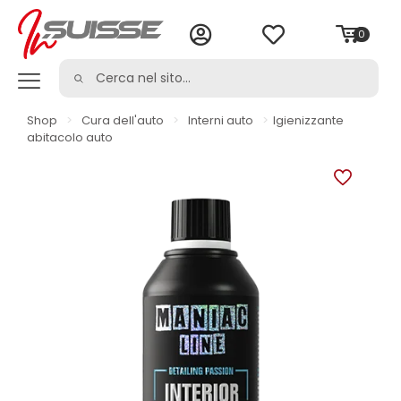
0
Shop
>
Cura dell'auto
>
Interni auto
>
Igienizzante
abitacolo auto