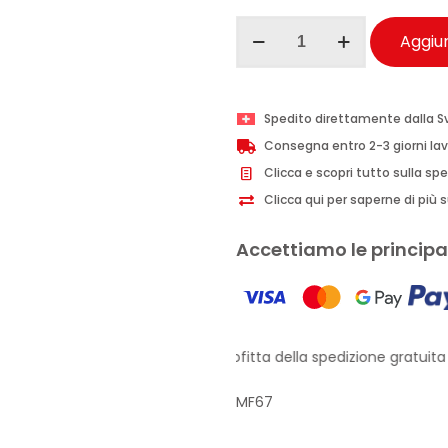
Maniac
Aggiun
Line
Ceramic
Shampoo
Spedito direttamente dalla S
tecnologia
Consegna entro 2-3 giorni lav
SiO2
Clicca e scopri tutto sulla sp
auto
Clicca qui per saperne di più su
500
ml
Accettiamo le principal
quantità
Approfitta della spedizione gratuita p
MF67