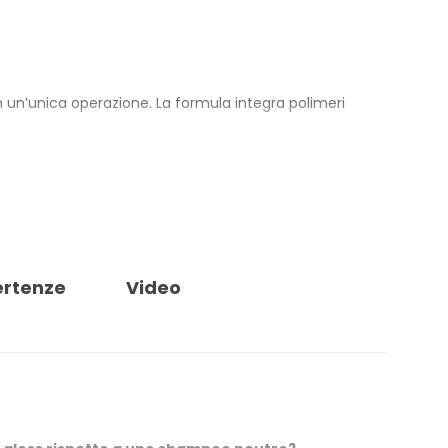
 un’unica operazione. La formula integra polimeri
feriscono alla carrozzeria una capacità idrofobica che
enza dei lavaggi successivi. La schiuma bilanciata e
igillanti e rivestimenti ceramici già applicati sulla
ra in barattolo.
ertenze
Video
ici