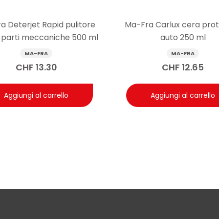
ndo superflua un’applicazione consecutiva.
a Deterjet Rapid pulitore
Ma-Fra Carlux cera prot
e parti meccaniche 500 ml
auto 250 ml
MA-FRA
MA-FRA
CHF
13.30
CHF
12.65
Aggiungi al carrello
Aggiungi al carrello