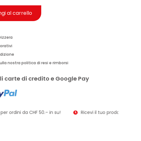
gi al carrello
vizzera
orativi
edizione
lla nostra politica di resi e rimborsi
i carte di credito e Google Pay
er ordini da CHF 50.– in su!
Ricevi il tuo prodotto in soli 2