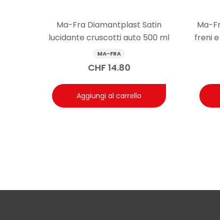
attivo e ridurre l’adesione di un nuovo strato, rende
Ma-Fra Diamantplast Satin
Ma-Fr
lucidante cruscotti auto 500 ml
freni 
MA-FRA
CHF
14.80
Aggiungi al carrello