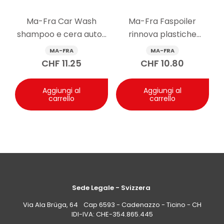
Domanda: Su quali superfici esterne dell’auto
Ma-Fra Car Wash
Ma-Fra Faspoiler
può essere applicato Maniac Line Insect
shampoo e cera auto 1
rinnova plastiche
Remover in modo sicuro?
Risposta: È stato ideato per essere sicuro su un’ampia
l
esterne auto 300 ml
MA-FRA
MA-FRA
gamma di superfici: carrozzeria, plastiche, vetri,
CHF
11.25
CHF
10.80
specchi, cromature e alluminio. Dopo il tempo di posa
indicato, è importante risciacquare accuratamente.
Aggiungi al
Aggiungi al
carrello
carrello
Sede Legale - Svizzera
Via Ala Brüga, 64 Cap 6593 - Cadenazzo - Ticino - CH
IDI-IVA: CHE-354.865.445