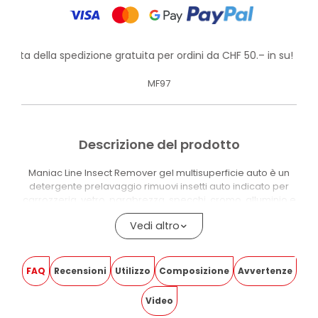
ofitta della spedizione gratuita per ordini da CHF 50.– in su!
MF97
Descrizione del prodotto
Maniac Line Insect Remover gel multisuperficie auto è un
detergente prelavaggio rimuovi insetti auto indicato per
carrozzeria, vetro, parabrezza, specchi, cromo, alluminio e
superfici plastiche. Dissolve i residui secchi degli insetti,
Vedi altro
compresi enzimi e proteine che possono aggredire le
superfici e causare macchie persistenti se non rimossi
tempestivamente.
FAQ
Recensioni
Utilizzo
Composizione
Avvertenze
La formulazione in gel è l’elemento tecnico che distingue
questo prodotto. La consistenza gel rallenta l’asciugatura e
Video
prolunga il tempo di contatto sulla superficie, favorendo lo