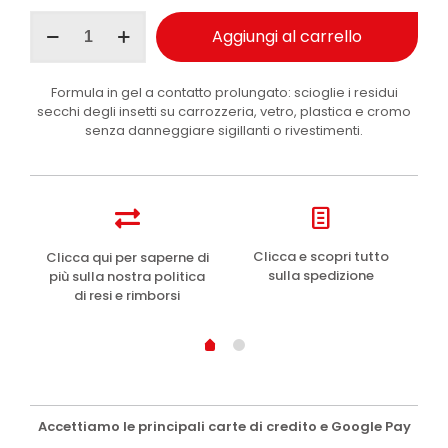
Maniac
Aggiungi al carrello
Line
Insect
Remover
Formula in gel a contatto prolungato: scioglie i residui
gel
secchi degli insetti su carrozzeria, vetro, plastica e cromo
multisuperficie
senza danneggiare sigillanti o rivestimenti.
auto
500
ml
quantità
e
Clicca e scopri tutto
Clicca qui per saperne di
sulla spedizione
più sulla nostra politica
di resi e rimborsi
Accettiamo le principali carte di credito e Google Pay