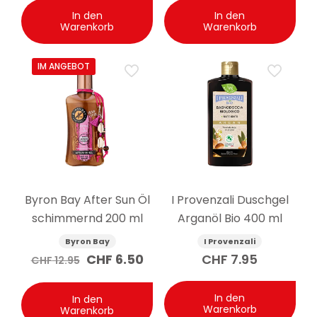
In den
In den
Warenkorb
Warenkorb
IM ANGEBOT
Byron Bay After Sun Öl
I Provenzali Duschgel
schimmernd 200 ml
Arganöl Bio 400 ml
Byron Bay
I Provenzali
Ursprünglicher
Aktueller
CHF
6.50
CHF
7.95
CHF
12.95
Preis
Preis
war:
ist:
CHF 12.95
CHF 6.50.
In den
In den
Warenkorb
Warenkorb