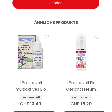
ÄHNLICHE PRODUKTE
I Provenzali
I Provenzali Bio
multiaktives Bio
Gesichtsserum
Gesichtsserum
multiaktiv Rosa
I Provenzali
I Provenzali
Ligurischer Lavendel 30
Mosqueta 30 ml
CHF
13.40
CHF
15.20
ml