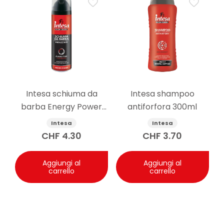
Intesa schiuma da
Intesa shampoo
barba Energy Power
antiforfora 300ml
300ml
Intesa
Intesa
CHF
4.30
CHF
3.70
Aggiungi al
Aggiungi al
carrello
carrello