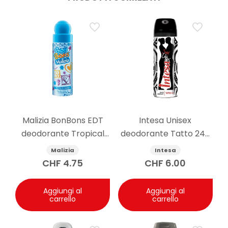
Malizia BonBons EDT
Intesa Unisex
deodorante Tropical
deodorante Tatto 24h
Berry 75 ml
125ml
Malizia
Intesa
CHF
4.75
CHF
6.00
Aggiungi al
Aggiungi al
carrello
carrello