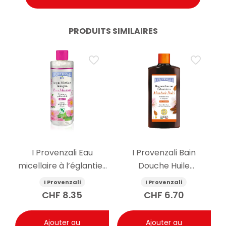
PRODUITS SIMILAIRES
I Provenzali Eau
I Provenzali Bain
micellaire à l’églantier
Douche Huile
bio 400ml
d’Amande Douce
I Provenzali
I Provenzali
400ml
CHF
8.35
CHF
6.70
Ajouter au
Ajouter au