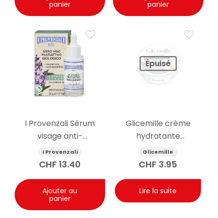
panier
panier
Épuisé
I Provenzali Sérum
Glicemille crème
visage anti-
hydratante
imperfection à la
antibactérienne pour
I Provenzali
Glicemille
lavande biologique
les mains avec
CHF
13.40
CHF
3.95
30ml
prébiotique 100 ml
Ajouter au
Lire la suite
panier