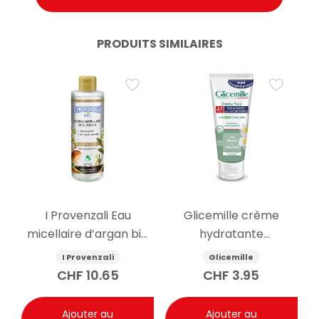
PRODUITS SIMILAIRES
I Provenzali Eau
Glicemille crème
micellaire d’argan bio
hydratante
400ml
antibactérienne pour
I Provenzali
Glicemille
les mains 100ml
CHF
10.65
CHF
3.95
Ajouter au
Ajouter au