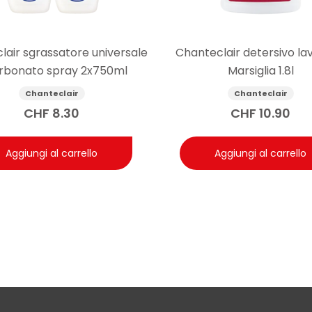
lair sgrassatore universale
Chanteclair detersivo la
rbonato spray 2x750ml
Marsiglia 1.8l
Chanteclair
Chanteclair
CHF
8.30
CHF
10.90
Aggiungi al carrello
Aggiungi al carrello