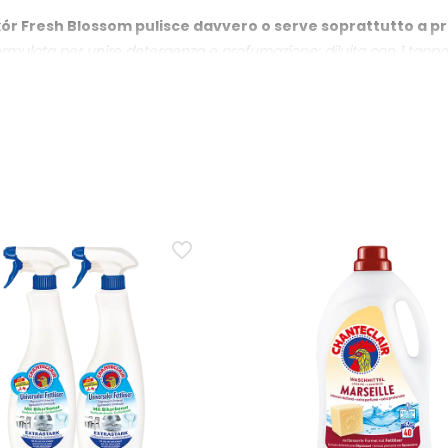
formule standard
r Fresh Blossom pulisce davvero o serve soprattutto a p
mulata per unire detergenza e profumazione: diluita con 1 tappo in
’ambiente.
resh Blossom dopo il lavaggio con l’Essenza Lavante Wexó
la fragranza è pensata per essere intensa e persistente dopo il l
umato è possibile raddoppiare la dose indicata.
za Lavante Wexór per un secchio da 5 litri e quando convi
in mezzo secchio d’acqua da 5 litri. Per aumentare l’intensità del 
arla.
ata su parquet e altre superfici delicate, e quale dosaggi
su superfici delicate regolando il dosaggio: per parquet e simili è
la sensibilità della superficie.
radizionale, perché scegliere l’Essenza Lavante Wexór Fr
ce pulizia e profumazione intensa con dosaggi ridotti grazie alla
0 trattamenti.