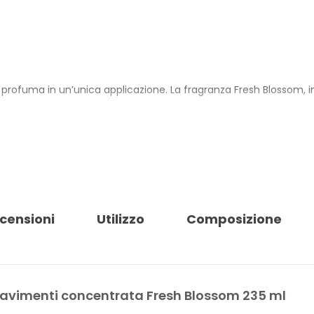
profuma in un’unica applicazione. La fragranza Fresh Blossom, in
o per mezzo secchio d’acqua, con una resa elevata nel tempo. Il
entazione. Per le superfici più delicate è opportuno ridurre il dos
TI FRESH BLOSSOM
censioni
Utilizzo
Composizione
ersistente
avimenti concentrata Fresh Blossom 235 ml