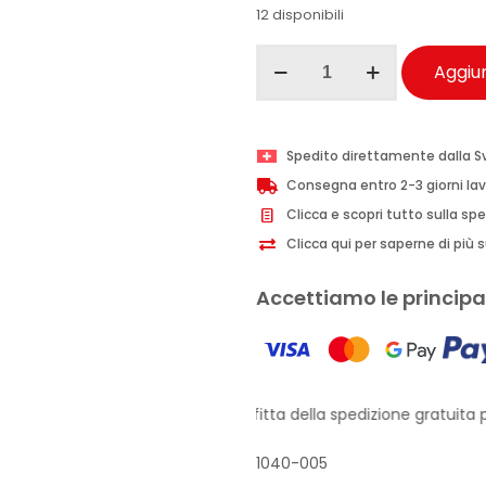
12 disponibili
Wexór
Aggiun
essenza
pavimenti
concentrata
Spedito direttamente dalla S
Fresh
Consegna entro 2-3 giorni lav
Blossom
Clicca e scopri tutto sulla sp
235
Clicca qui per saperne di più su
ml
quantità
Accettiamo le principal
Approfitta della spedizione gratuita pe
1040-005