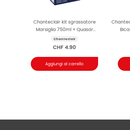
Chanteclair kit sgrassatore
Chantec
Marsiglia 750ml + Quasar
Bica
detergente vetri 650ml
Chanteclair
CHF
4.90
Aggiungi al carrello