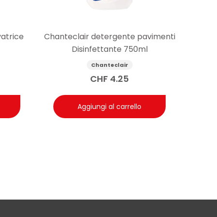
vatrice
Chanteclair detergente pavimenti
Disinfettante 750ml
Chanteclair
CHF
4.25
Aggiungi al carrello