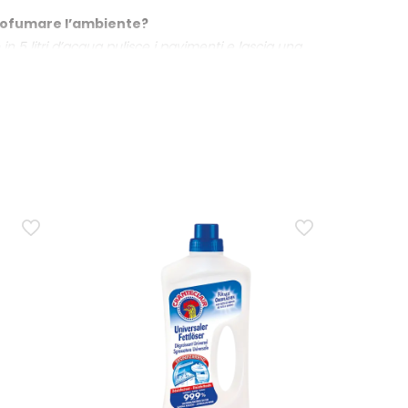
rofumare l’ambiente?
 5 litri d’acqua pulisce i pavimenti e lascia una
r?
avaggio. La percezione può variare in base
ene modificarlo?
profumo si può raddoppiare la quantità; su superfici
o è consigliato?
 indicato dimezzare la quantità rispetto alla dose
esh Blossom concentrata da 235 ml?
 formula concentrata. La fragranza Fresh Blossom è