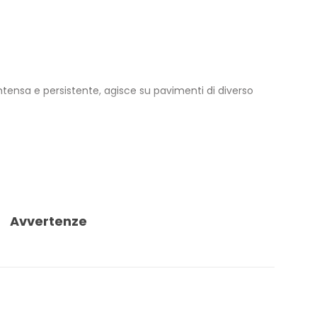
tensa e persistente, agisce su pavimenti di diverso
 minor dosaggio riduce anche il consumo di plastica.
aggio; per un effetto olfattivo più pronunciato è
Avvertenze