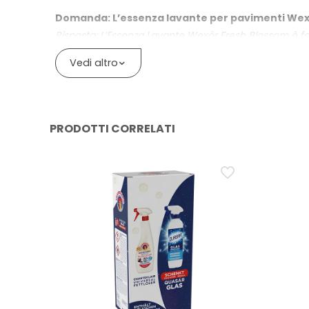
Minor utilizzo di prodotto e di plastica rispetto a 
Domanda: L’essenza lavante per pavimenti Wexó
Dosaggio flessibile in base al risultato desiderato
Risposta: L’Essenza Lavante Wexór Fresh Blossom è for
fragranza intensa. Non è un semplice profumatore d
Vedi altro
Domanda: Quanto resta percepibile il profumo F
Risposta: Con l’Essenza Lavante Wexór Fresh Blossom 
all’ambiente e al dosaggio; per un effetto extra prof
PRODOTTI CORRELATI
Domanda: Qual è il dosaggio corretto dell’Essen
Risposta: Il dosaggio standard è 1 tappo (circa 6 ml) 
delicate, come il parquet, si consiglia invece di dimezz
Domanda: L’Essenza Lavante Wexór può essere us
Risposta: L’Essenza Lavante Wexór è utilizzabile anche 
standard. È consigliabile adattare sempre la quantità al
Domanda: Rispetto a un detergente pavimenti t
Risposta: L’Essenza Lavante Wexór Fresh Blossom unis
dedicata a questo articolo e un flacone offre fino a 5