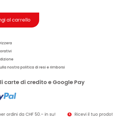
gi al carrello
vizzera
orativi
edizione
lla nostra politica di resi e rimborsi
i carte di credito e Google Pay
r ordini da CHF 50.– in su!
Ricevi il tuo prodotto in soli 2–