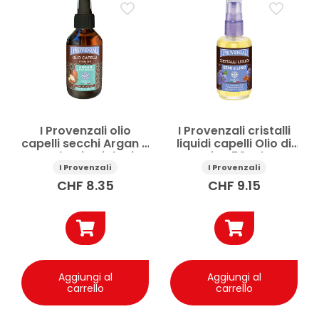
I Provenzali olio
I Provenzali cristalli
capelli secchi Argan e
liquidi capelli Olio di
Macadamia Biologico
Lino 50 ml
100 ml
I Provenzali
I Provenzali
CHF
8.35
CHF
9.15
Aggiungi al
Aggiungi al
carrello
carrello