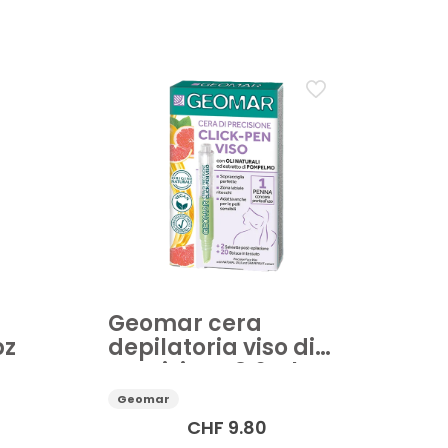
a
Geomar cera
pz
depilatoria viso di
precisione 3.6ml
Geomar
CHF
9.80