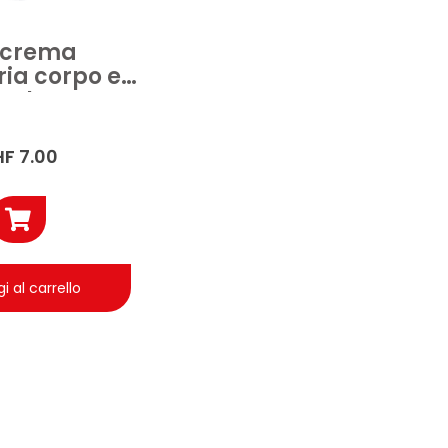
 crema
ria corpo e
0ml
HF
7.00
i al carrello