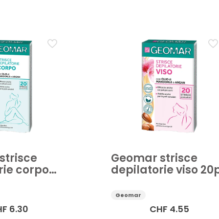
Cura della persona
Depilazione
Depilazione e rasatur
Applicare
trisce
Geomar strisce
rie corpo
depilatorie viso 20
Geomar
HF
6.30
CHF
4.55