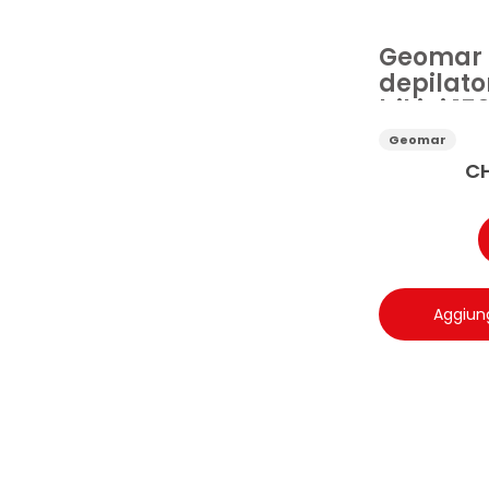
Geomar
depilato
bikini 15
Geomar
C
Aggiung