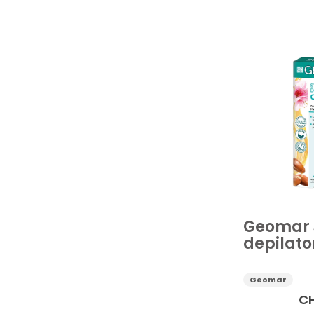
Cura del corpo
Prezzo
Geomar s
depilato
20pz
Geomar
C