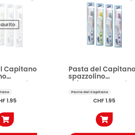
saurito
l Capitano
Pasta del Capitan
no
spazzolino
te setole
sbiancante setole
morbide
itano
Pasta del Capitano
HF
1.95
CHF
1.95