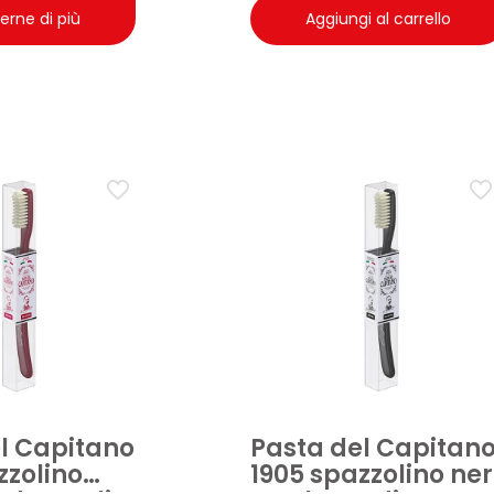
erne di più
Aggiungi al carrello
l Capitano
Pasta del Capitan
zzolino
1905 spazzolino ne