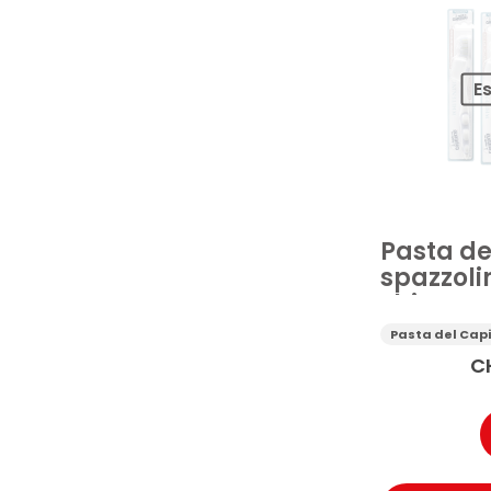
E
Pasta de
spazzoli
sbiancan
morbide
Pasta del Cap
C