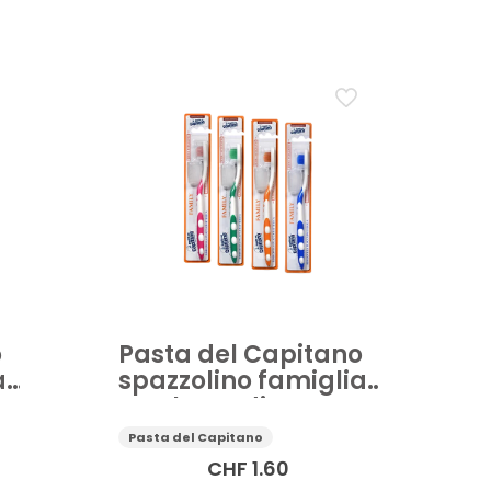
terdentale
Igiene orale
Spazzolino da denti
o
Pasta del Capitano
a
spazzolino famiglia
setole medie
Pasta del Capitano
CHF
1.60