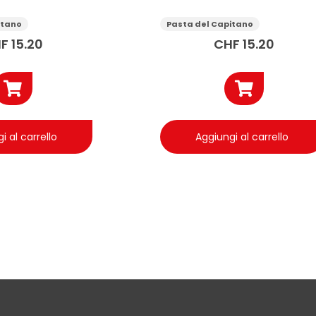
tole medie
setole medie
itano
Pasta del Capitano
F
15.20
CHF
15.20
i al carrello
Aggiungi al carrello