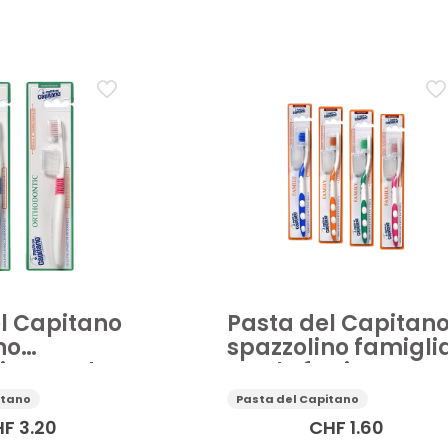
ra della persona
Dentifricio
Dentifricio bambini
Filo in
denti bambini
Applicare
l Capitano
Pasta del Capitan
no
spazzolino famigli
ico setole
setole forti
itano
Pasta del Capitano
HF
3.20
CHF
1.60