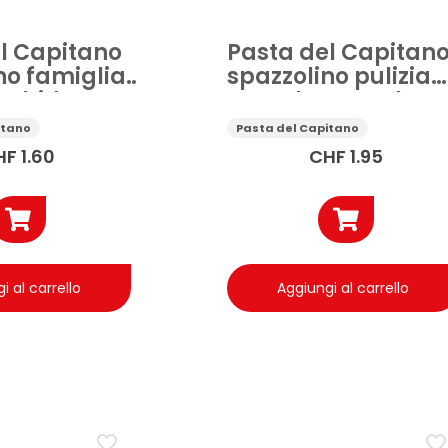
l Capitano
Pasta del Capitan
no famiglia
spazzolino pulizia
orbide
completa setole
forti
itano
Pasta del Capitano
HF
1.60
CHF
1.95
i al carrello
Aggiungi al carrello