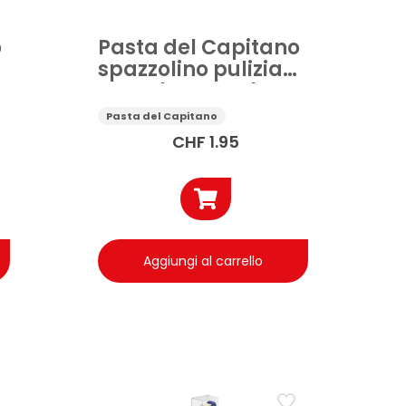
o
Pasta del Capitano
spazzolino pulizia
completa setole
medie
Pasta del Capitano
CHF
1.95
Aggiungi al carrello