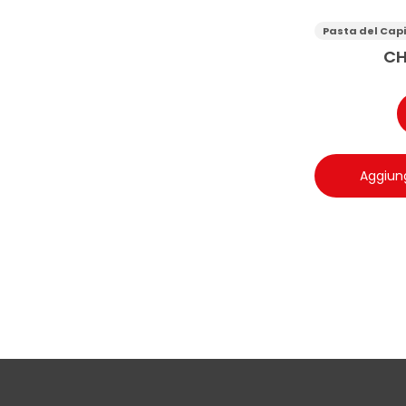
rosso se
Pasta del Cap
CH
Aggiung