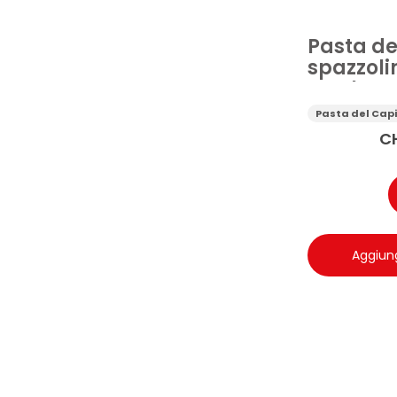
Pasta de
spazzoli
setole m
Pasta del Cap
C
Aggiung