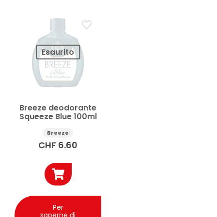
Prezzo
Applicare
Esaurito
Breeze deodorante
Squeeze Blue 100ml
Breeze
CHF
6.60
Per
saperne di