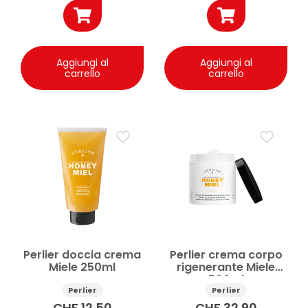
Aggiungi al
Aggiungi al
carrello
carrello
Perlier doccia crema
Perlier crema corpo
Miele 250ml
rigenerante Miele
500ml
Perlier
Perlier
CHF
12.50
CHF
32.90