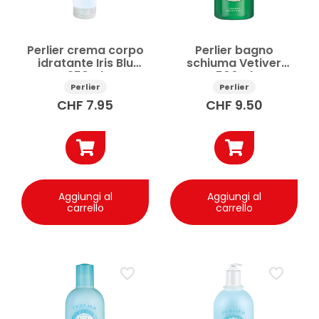
Perlier crema corpo
Perlier bagno
idratante Iris Blu
schiuma Vetiver
250ml
500ml
Perlier
Perlier
CHF
7.95
CHF
9.50
Aggiungi al
Aggiungi al
carrello
carrello