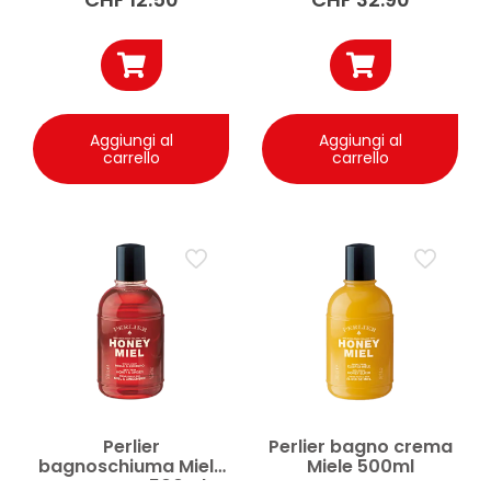
Aggiungi al
Aggiungi al
carrello
carrello
Perlier
Perlier bagno crema
bagnoschiuma Miele
Miele 500ml
e Zenzero 500ml