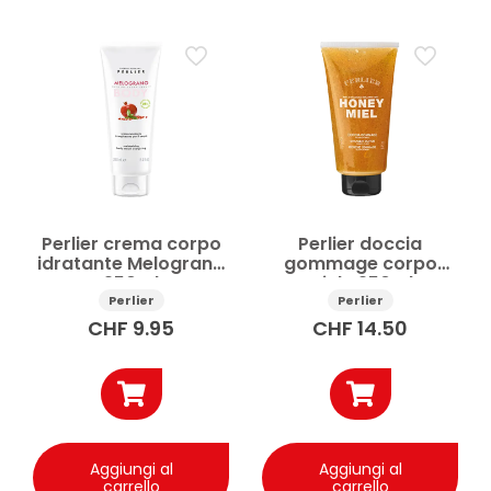
Prezzo
Applicare
Perlier crema corpo
Perlier doccia
idratante Melograno
gommage corpo
250ml
Miele 250ml
Perlier
Perlier
CHF
9.95
CHF
14.50
Aggiungi al
Aggiungi al
carrello
carrello