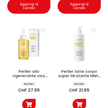
Aggiungi al
Aggiungi al
carrello
carrello
Perlier olio
Perlier latte corpo
rigenerante viso
super idratante Miele
corpo capelli Miele
400ml
95ml
Perlier
Perlier
CHF
27.95
CHF
21.95