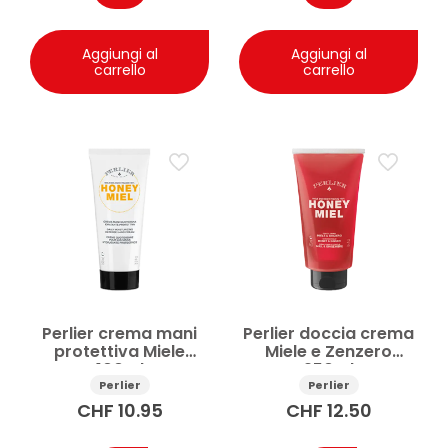
Aggiungi al
Aggiungi al
carrello
carrello
Perlier crema mani
Perlier doccia crema
protettiva Miele
Miele e Zenzero
100ml
250ml
Perlier
Perlier
CHF
10.95
CHF
12.50