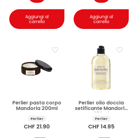
Aggiungi al
Aggiungi al
carrello
carrello
Perlier pasta corpo
Perlier olio doccia
Mandorla 200ml
setificante Mandorla
250ml
Perlier
Perlier
CHF
21.90
CHF
14.95