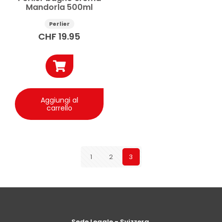
Mandorla 500ml
Perlier
CHF
19.95
Aggiungi al
carrello
1
2
3
Sede Legale - Svizzera