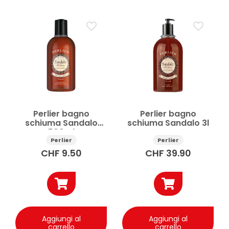
Prezzo
Applicare
Perlier bagno
Perlier bagno
schiuma Sandalo
schiuma Sandalo 3l
500ml
Perlier
Perlier
CHF
9.50
CHF
39.90
Aggiungi al
Aggiungi al
carrello
carrello