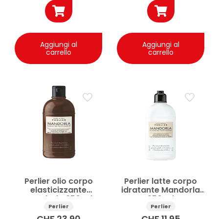
Aggiungi al
Aggiungi al
carrello
carrello
Perlier olio corpo
Perlier latte corpo
elasticizzante
idratante Mandorla
Mandorla 250 ml
250 ml
Perlier
Perlier
CHF
23.90
CHF
11.95