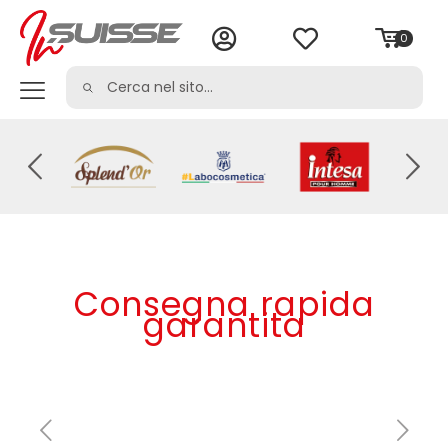
0
Consegna rapida
garantita