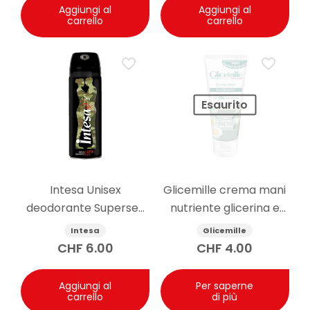
Aggiungi al
Aggiungi al
carrello
carrello
Esaurito
Intesa Unisex
Glicemille crema mani
deodorante Supersex
nutriente glicerina e
Mimetic 24h 125ml
camomilla 100ml
Intesa
Glicemille
CHF
6.00
CHF
4.00
Aggiungi al
Per saperne
carrello
di più