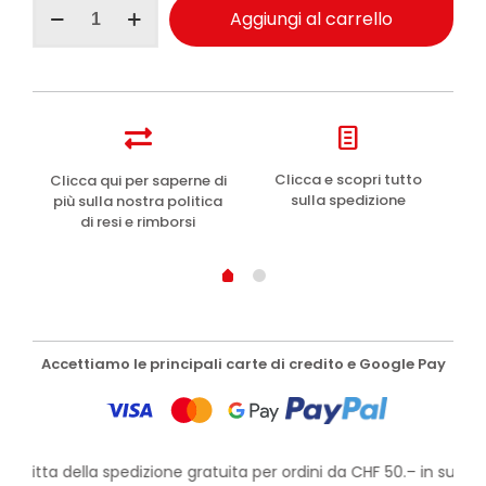
Clinians
Aggiungi al carrello
Hydra
Plus
crema
gel
viso
nutriente
ultra
leggera
e
Clicca e scopri tutto
Clicca qui per saperne di
50ml
sulla spedizione
più sulla nostra politica
quantità
di resi e rimborsi
Accettiamo le principali carte di credito e Google Pay
rofitta della spedizione gratuita per ordini da CHF 50.– in su!