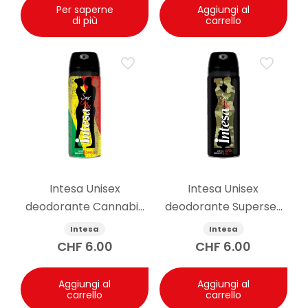
Per saperne
Aggiungi al
di più
carrello
Intesa Unisex
Intesa Unisex
deodorante Cannabis
deodorante Supersex
125ml
Mimetic 24h 125ml
Intesa
Intesa
CHF
6.00
CHF
6.00
Aggiungi al
Aggiungi al
carrello
carrello