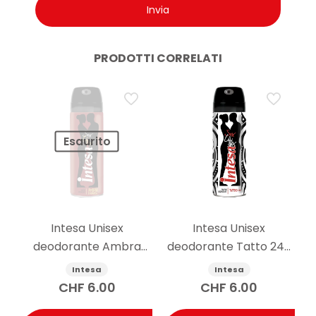
PRODOTTI CORRELATI
Esaurito
Intesa Unisex
Intesa Unisex
deodorante Ambra
deodorante Tatto 24h
d’Arabia 125ml
125ml
Intesa
Intesa
CHF
6.00
CHF
6.00