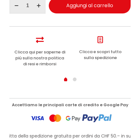
Clinians
Aggiungi al carrello
Hydra
Plus
crema
viso
idratante
leggera
50ml
quantità
e
Clicca e scopri tutto
Clicca qui per saperne di
sulla spedizione
più sulla nostra politica
di resi e rimborsi
Accettiamo le principali carte di credito e Google Pay
rofitta della spedizione gratuita per ordini da CHF 50.– in su!