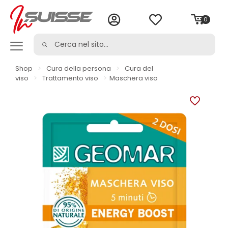
0
Shop
>
Cura della persona
>
Cura del
viso
>
Trattamento viso
>
Maschera viso