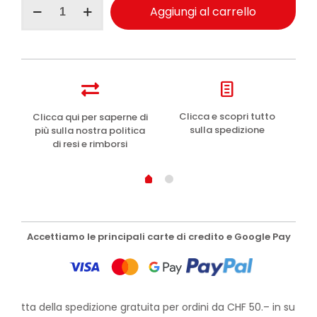
Aggiungi al carrello
maschera
viso
energizzante
15ml
quantità
e
Clicca e scopri tutto
Clicca qui per saperne di
sulla spedizione
più sulla nostra politica
di resi e rimborsi
Accettiamo le principali carte di credito e Google Pay
rofitta della spedizione gratuita per ordini da CHF 50.– in su!