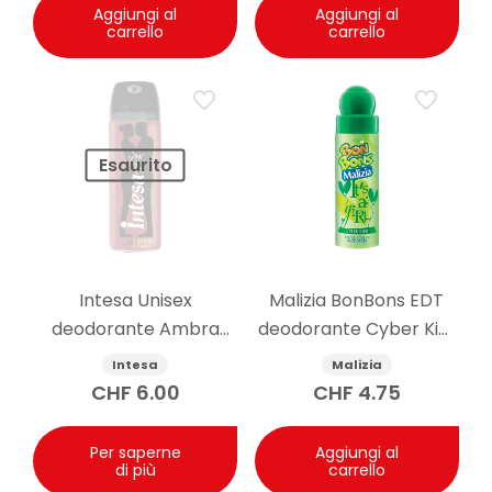
Aggiungi al
Aggiungi al
carrello
carrello
Esaurito
Intesa Unisex
Malizia BonBons EDT
deodorante Ambra
deodorante Cyber Kiwi
d’Arabia 125ml
75 ml
Intesa
Malizia
CHF
6.00
CHF
4.75
Per saperne
Aggiungi al
di più
carrello