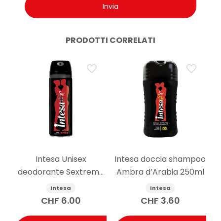
PRODOTTI CORRELATI
Intesa Unisex
Intesa doccia shampoo
deodorante Sextreme
Ambra d’Arabia 250ml
125ml
Intesa
Intesa
CHF
6.00
CHF
3.60