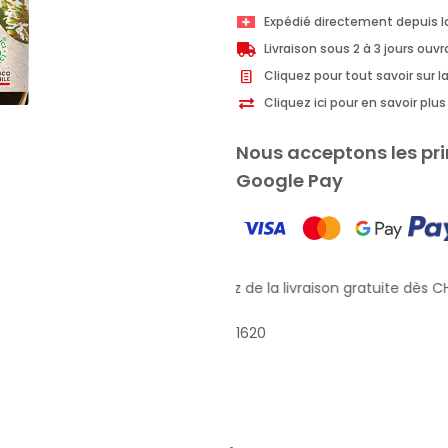
Provenzali
Expédié directement depuis l
Savon
Livraison sous 2 à 3 jours ouv
solide
Cliquez pour tout savoir sur la
à
Cliquez ici pour en savoir pl
l'argan
bio
Nous acceptons les pri
150gr
Google Pay
Profitez de la livraison gratuite dès CH
1620