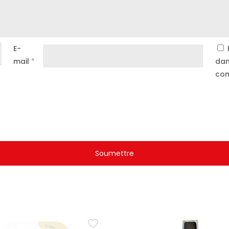
E-
mail
*
dan
com