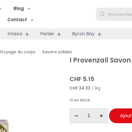
Blog
Contact
Intesa
Perlier
Byron Bay
ttoyage du corps
>
Savons solides
I Provenzali Savon 
CHF
5.15
CHF
34.33
/ 1kg
12 en stock
quantité
Ajout
de
I