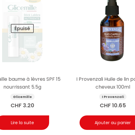
Épuisé
ille baume à lèvres SPF 15
I Provenzali Huile de lin p
nourrissant 5.5g
cheveux 100ml
Glicemille
I Provenzali
CHF
3.20
CHF
10.65
Lire la suite
Ajouter au panier