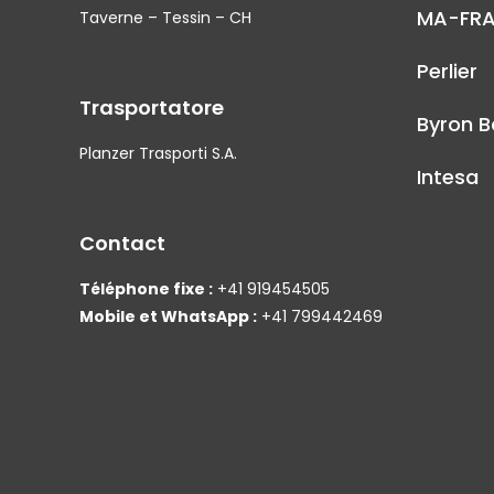
MA-FR
Taverne – Tessin – CH
Perlier
Trasportatore
Byron B
Planzer Trasporti S.A.
Intesa
Contact
Téléphone fixe :
+41 919454505
Mobile et WhatsApp :
+41 799442469