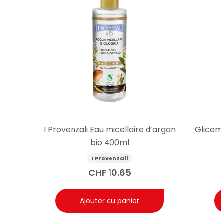
I Provenzali Eau micellaire d’argan
Glicem
bio 400ml
I Provenzali
CHF
10.65
Ajouter au panier