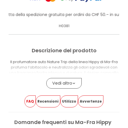
rofitta della spedizione gratuita per ordini da CHF 50.– in su!
H0381
Descrizione del prodotto
Il profumatore auto Nature Trip della linea Hippy di Ma-Fra
profuma l’abitacolo e neutralizza gli odori sgradevoli con
una fragranza fiorita intensa e duratura. Il design compatto
e colorato si integra senza ingombrare in auto, camper e
Vedi altro
veicoli commerciali. Il montaggio è rapido e non richiede
strumenti.
La fragranza Nature Trip appartiene alla famiglia floreale:
FAQ
Recensioni
Utilizzo
Avvertenze
un profilo olfattivo fresco e naturale che neutralizza gli
odori indesiderati nell’abitacolo.
BENEFICI DI MA-FRA PROFUMATORE AUTO NATURE TRIP
Domande frequenti su Ma-Fra Hippy