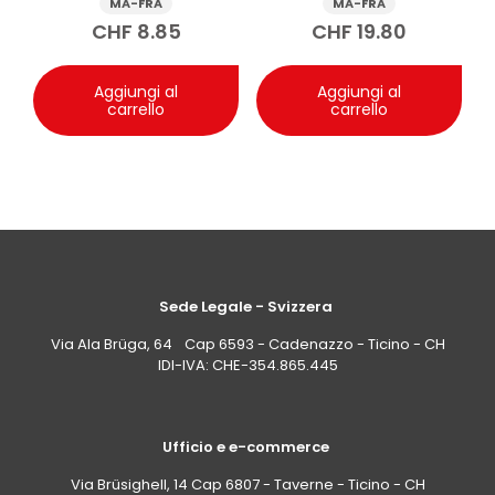
MA-FRA
MA-FRA
sensibilità personale: in spazi piccoli potrebbe
500ml
ml
CHF
8.85
CHF
19.80
risultare più intensa. Chi è sensibile alle fragranze
dovrebbe valutare l’esposizione iniziale con prudenza.
Aggiungi al
Aggiungi al
carrello
carrello
Sede Legale - Svizzera
Via Ala Brüga, 64 Cap 6593 - Cadenazzo - Ticino - CH
IDI-IVA: CHE-354.865.445
Ufficio e e-commerce
Via Brüsighell, 14 Cap 6807 - Taverne - Ticino - CH