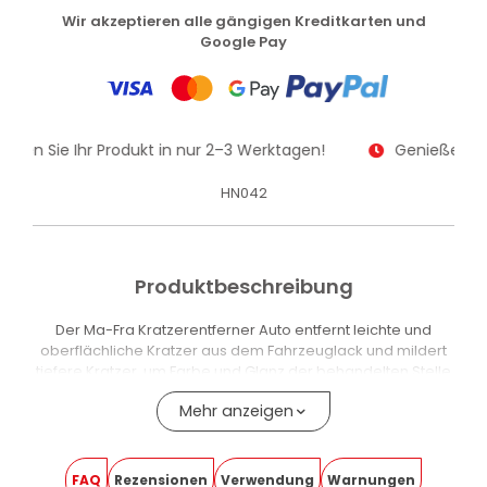
Wir akzeptieren alle gängigen Kreditkarten und
Google Pay
alten Sie Ihr Produkt in nur 2–3 Werktagen!
Genießen Sie
HN042
Produktbeschreibung
Der Ma-Fra Kratzerentferner Auto entfernt leichte und
oberflächliche Kratzer aus dem Fahrzeuglack und mildert
tiefere Kratzer, um Farbe und Glanz der behandelten Stelle
wiederherzustellen. Die Formel mit speziellen Poliermitteln
Mehr anzeigen
stellt den ursprünglichen Farbton des Lacks wieder her,
ohne die Deckschicht anzugreifen.
Das Set enthält eine Tube mit Schwammapplikator für einen
FAQ
Rezensionen
Verwendung
Warnungen