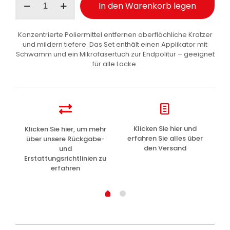
In den Warenkorb legen
Fra
Kratzerentferner-
Kit
Konzentrierte Poliermittel entfernen oberflächliche Kratzer
Fahrzeuglack
und mildern tiefere. Das Set enthält einen Applikator mit
1
Schwamm und ein Mikrofasertuch zur Endpolitur – geeignet
Stk
für alle Lacke.
Menge
z
Klicken Sie hier und
Klicken Sie hier, um mehr
L
erfahren Sie alles über
über unsere Rückgabe-
den Versand
und
Erstattungsrichtlinien zu
erfahren