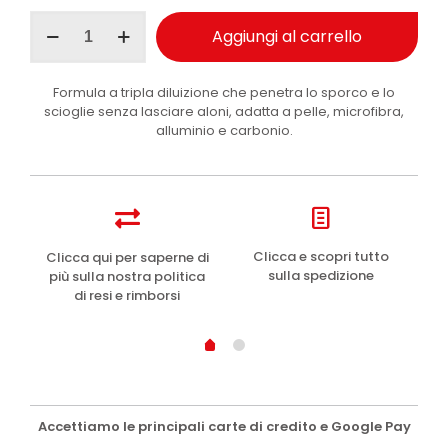
Maniac
Aggiungi al carrello
Line
Interior
Cleaner
Formula a tripla diluizione che penetra lo sporco e lo
Purifier
scioglie senza lasciare aloni, adatta a pelle, microfibra,
igienizzante
alluminio e carbonio.
abitacolo
5
l
quantità
e
Clicca e scopri tutto
Clicca qui per saperne di
sulla spedizione
più sulla nostra politica
di resi e rimborsi
Accettiamo le principali carte di credito e Google Pay