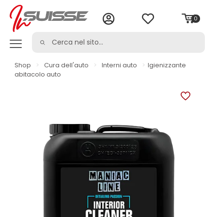
0
Shop
>
Cura dell'auto
>
Interni auto
>
Igienizzante
abitacolo auto