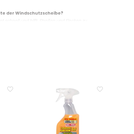
eite der Windschutzscheibe?
 DEGREASER
 schnell und hilft, Streifen und Flecken zu
zweiten trockenen Tuch nachwischen.
n Autoscheiben und -gläsern
raummaterialien wie Leder, Alcantara oder Soft-
von Ammoniak und Methanol und verhält sich inert
nten Scheiben. Für Displays das Produkt auf das
hutz und verchromte Zierleisten
uf Innenscheiben?
tungswirkung arbeitet in der Tiefe und entfernt
Nach der Reinigung reduziert der oleophobe Effekt
nge reicht für regelmässige Anwendungen an Innen-