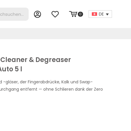
DE
0
 Cleaner & Degreaser
uto 5 l
d -gläser, der Fingerabdrücke, Kalk und Swap-
rchgang entfernt — ohne Schlieren dank der Zero