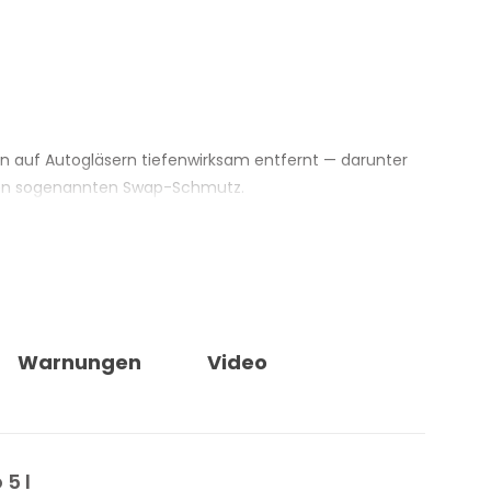
en auf Autogläsern tiefenwirksam entfernt — darunter
 den sogenannten Swap-Schmutz.
digitaler Innenbildschirme.
 behandelten Oberfläche unterstützt. Mehrfache
cken reduziert.
Warnungen
Video
Wirksamkeit, ohne sie zu beeinträchtigen.
er, Soft-Touch-Oberflächen, Bildschirmen mit
5 l