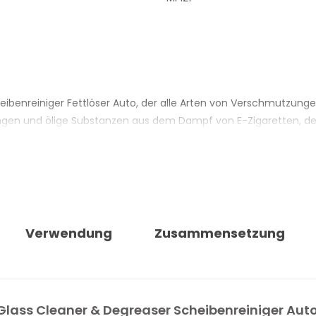
heibenreiniger Fettlöser Auto, der alle Arten von Verschmutzung
rungen und ölige Substanzen aus dem Dampf von E-Zigaretten,
n verglasten Oberflächen, einschliesslich getönter Scheiben und 
die ein schnelles Trocknen ohne Schlieren oder Flecken auf der
 entfallen.
he einen oleophoben Effekt, der die Neubildung von Fingerabdrü
Verwendung
Zusammensetzung
über bereits aufgetragenen Glasversiegelungen und erhält deren 
 ist sicher auf empfindlichen Materialien wie Alcantara®, Led
Glass Cleaner & Degreaser Scheibenreiniger Auto 