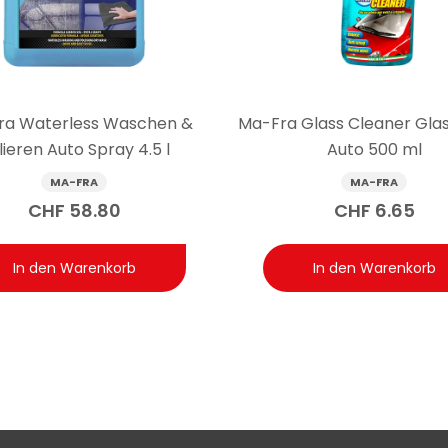
t von einem herkömmlichen Haushaltsglasreiniger?
dlichere Materialien und Beschichtungen als auf Haushaltsober
die für diese Materialien ungeeignet sein können. Die Formel hier
getragenen Glasversiegelungen und reinigt schnell und streifen
ra Waterless Waschen &
Ma-Fra Glass Cleaner Glas
lieren Auto Spray 4.5 l
Auto 500 ml
MA-FRA
MA-FRA
CHF
58.80
CHF
6.65
In den Warenkorb
In den Warenkorb