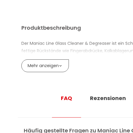
Produktbeschreibung
Der Maniac Line Glass Cleaner & Degreaser ist ein Sc
fettige Rückstände wie Fingerabdrücke, Kalkablage
Als Glasreiniger ohne Ammoniak Auto wirkt er auf alle
Mehr anzeigen
Die Formel integriert die Zero Streaks Technology™, 
Durchgänge für ein sauberes, gleichmässiges Ergebnis
Nach dem Trocknen verleiht das Produkt der Oberfläc
FAQ
Rezensionen
Der Fensterreiniger und Spiegel Auto ist inert gegen
Die Formel enthält weder Ammoniak noch Methanol und
Entspiegelungsschutz und verchromten Zierleisten.
Häufig gestellte Fragen zu Maniac Line 