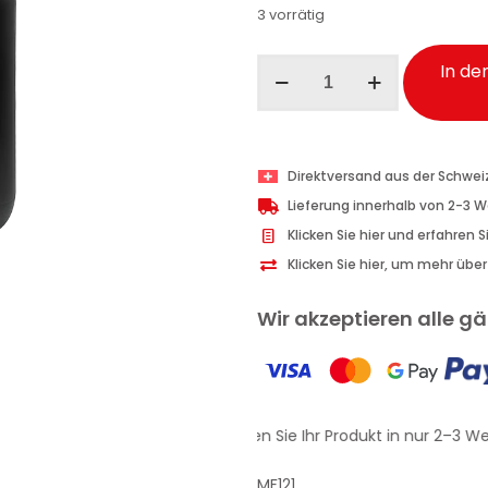
3 vorrätig
Maniac
In de
Line
Glass
Cleaner
&
Direktversand aus der Schwei
Degreaser
Lieferung innerhalb von 2-3 
Scheibenreiniger
Klicken Sie hier und erfahren 
Auto
Klicken Sie hier, um mehr übe
5
l
Wir akzeptieren alle 
Menge
Erhalten Sie Ihr Produkt in nur 2–3 We
MF121