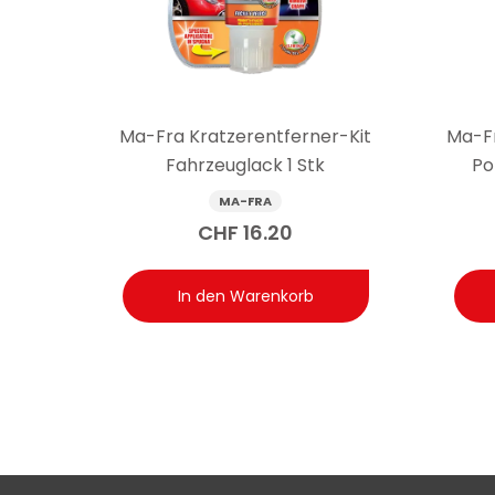
Frage: Worin unterscheidet sich dieses Produk
Antwort: Im Fahrzeuginnenraum befinden sich empfin
Ammoniak oder wenig raffinierte Alkohole enthalten, 
gegenüber empfindlichen Oberflächen und bereits auf
Ma-Fra Kratzerentferner-Kit
Ma-F
Touchscreens nützlich ist.
Fahrzeuglack 1 Stk
Po
MA-FRA
CHF
16.20
In den Warenkorb