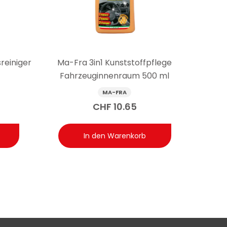
flächen. Herkömmliche Reinigungsmittel können
 ist ohne Ammoniak und Methanol, verhält sich inert
frei mit einem oleophoben Effekt, der auch auf
reiniger
Ma-Fra 3in1 Kunststoffpflege
Fahrzeuginnenraum 500 ml
MA-FRA
CHF
10.65
In den Warenkorb