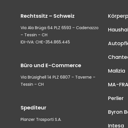
Rechtssitz – Schweiz
Körperp
Via Ala Brüga 64 PLZ 6593 – Cadenazzo
Haushal
– Tessin – CH
IDI-IVA: CHE-354.865.445
Autopf
Chantec
Büro und E-Commerce
Malizia
Via Brüsighell 14 PLZ 6807 – Taverne –
MA-FR
Tessin – CH
Perlier
Spediteur
Byron B
Planzer Trasporti S.A.
Intesa