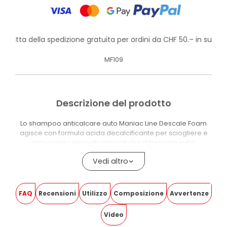
rofitta della spedizione gratuita per ordini da CHF 50.– in su!
MF109
Descrizione del prodotto
Lo shampoo anticalcare auto Maniac Line Descale Foam
agisce con formula acida decalcificante per sciogliere e
rimuovere i depositi minerali che si formano sulla
carrozzeria.
Vedi altro
Il pH acido rompe i legami chimici del calcare, eliminando
le contaminazioni che opacizzano la vernice e riducono
l’efficacia di sigillanti e rivestimenti nanotecnologici
FAQ
Recensioni
Utilizzo
Composizione
Avvertenze
precedentemente applicati.
Video
La funzione è duplice: lavaggio e decontaminazione
minerale in un unico passaggio.