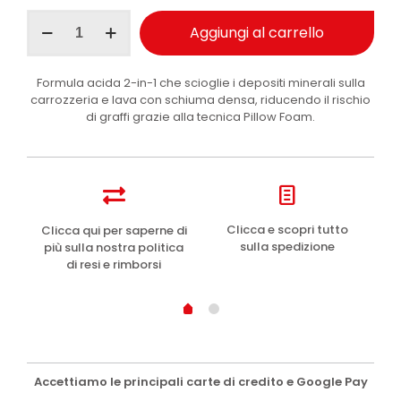
Maniac
Aggiungi al carrello
Line
Descale
Foam
Formula acida 2-in-1 che scioglie i depositi minerali sulla
Shampoo
carrozzeria e lava con schiuma densa, riducendo il rischio
acido
di graffi grazie alla tecnica Pillow Foam.
anticalcare
auto
1
l
quantità
e
Clicca e scopri tutto
Clicca qui per saperne di
sulla spedizione
più sulla nostra politica
di resi e rimborsi
Accettiamo le principali carte di credito e Google Pay