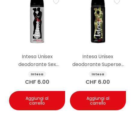
Intesa Unisex
Intesa Unisex
deodorante Sex
deodorante Supersex
Attraction 125ml
Mimetic 24h 125ml
Intesa
Intesa
CHF
6.00
CHF
6.00
Aggiungi al
Aggiungi al
carrello
carrello