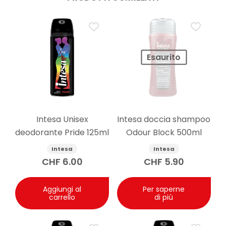
Esaurito
Intesa Unisex
Intesa doccia shampoo
deodorante Pride 125ml
Odour Block 500ml
Intesa
Intesa
CHF
6.00
CHF
5.90
Aggiungi al
Per saperne
carrello
di più